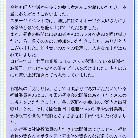
今年も町内全域から多くの参加者さんにお越しいただき、本
当にありがとうございました。
ステージイベントでは、湧別在住のオホーツク太郎さんによ
る落語と歌で会を盛り上げていただきました。
また、昼食の時間には参加者さんにカラオケ参加を呼び掛け
たところ、多くの方のご参加をいただきました。ありがとう
ございました。知り合いの方々の歌声に、大きな拍手が送ら
れていました。
ロビーでは、共同作業所TonDenさんが製造している味噌や
お菓子、せっけんなどの販売ブースを設けました。多くの方
にお買い上げ頂きとても賑わっていました。
各地域の「見守り係」として日頃よりご尽力いただいている
福祉委員さんには、今回の昼食会の開催にあたりたくさんの
ご協力をいただきました。各ご家庭への参加のご案内と出席
取りまとめ、そして開催当日は送迎バスの引率や受付業務、
会場設営や昼食の配膳とさまざまなお手伝いをいただきまし
た。
この行事は社協役職員の力だけでは開催はできません。福祉
委員の皆さんやボランティア団体の皆さんなど多くの方々の