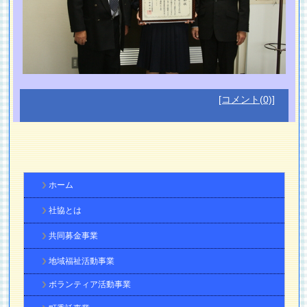
[コメント(0)]
ホーム
社協とは
共同募金事業
地域福祉活動事業
ボランティア活動事業