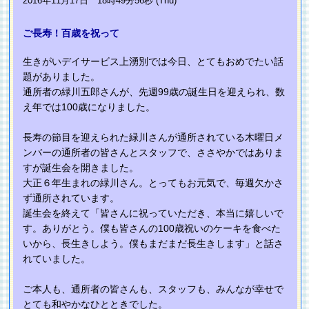
2016年11月17日 18時49分56秒 (Thu)
ご長寿！百歳を祝って
生きがいデイサービス上湧別では今日、とてもおめでたい話
題がありました。
通所者の緑川五郎さんが、先週99歳の誕生日を迎えられ、数
え年では100歳になりました。
長寿の節目を迎えられた緑川さんが通所されている木曜日メ
ンバーの通所者の皆さんとスタッフで、ささやかではありま
すが誕生会を開きました。
大正６年生まれの緑川さん。とってもお元気で、毎週欠かさ
ず通所されています。
誕生会を終えて「皆さんに祝っていただき、本当に嬉しいで
す。ありがとう。僕も皆さんの100歳祝いのケーキを食べた
いから、長生きしよう。僕もまだまだ長生きします」と話さ
れていました。
ご本人も、通所者の皆さんも、スタッフも、みんなが幸せで
とても和やかなひとときでした。