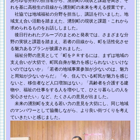
あらゆる分野の担当者から、湧別町の現状と課題を聞き、そ
れを基に高校生の目線から湧別町の未来を考える授業です。
社協では地域福祉の分野を担当し、講話を行いました。地
域支え合い活動を踏まえた、湧別町の現状と課題・これから
求められるものをお話ししました。
後日行われたグループのまとめと発表では、さまざまな分
野の実状と課題を踏まえ、若者の目線から、町を活性化させ
る魅力あるプランが披露されました。
福祉分野の意見として「町をＰＲするには、まずは地域の
支え合いが大切で、町民自身が魅力を感じられないといけな
いのではないか」「若者の地域事業参加が少ないのは、魅力
と周知が少ないからだ」「今、住んでいる町民が魅力を感じ
ないと、移住者など人口増加はない」「高齢者を介護する建
物や、福祉の仕事をする人を増やして、ひとり暮らしの人を
安心させたい」など、たくさんの意見が出ました。
未来の湧別町を支える若い力の意見を大切にし、同じ地域
のマンパワーとして協働しながら、より良い街づくりを考え
ていきたいと感じました。