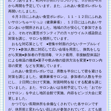
れつつあります。町内６か所のサロンのうち、５か所が今月
から再開を予定しています。また、ふれあい食堂ポレポレも
再開いたしました。
６月３日にふれあい食堂ポレポレ、１１・１２日にふれあ
いサロンちゅーりっぷ（健康麻雀）、１２日にはふれあいサ
ロンあいが開所されました。地域の方が安心して参加できる
よう、それぞれ運営ボランティアの方々がウイルス感染防止
対策を講じ、サロンを開所しています。
おもな対応策として ●密集や対面の少ないテーブルレイ
アウト●参加人数に対応して広い会場を用意し、換気をしな
がら実施●参加者の手指消毒、マスク着用、非接触型体温計
による検温の徹底●菓子や飲み物の提供方法を変更●サロン内
容の変更 などを実施しています。
ふれあい食堂ポレポレでは、席数を半分にして密を避ける
対策を講じました。
健康麻雀サロンは、参加者の人数を半分
にし、２日間に分けて実施。対面時間を短くする配慮を講じ
ていました。また、サロンあいは当初予定していた「おでか
けサロン」を中止し地区会館で実施。内容をビンゴ大会に変
更しました。
かつてない長期休所を余儀なくされていた各サロンです
が、休所前と変わらない顔ぶれが参加されていて、とても嬉