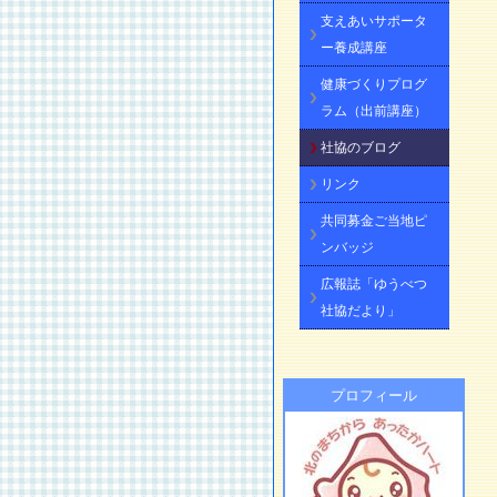
支えあいサポータ
ー養成講座
健康づくりプログ
ラム（出前講座）
社協のブログ
リンク
共同募金ご当地ピ
ンバッジ
広報誌「ゆうべつ
社協だより」
プロフィール