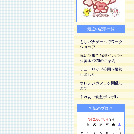
最近の記事一覧
もしバナゲームでワーク
ショップ
赤い羽根ご当地ピンバッ
ジ募金2026のご案内
チューリップ公園を散策
しました
オレンジカフェを開催し
ます
ふれあい食堂ポレポレ
社協のブログ
7月
2026年8月
9月
日
月
火
水
木
金
土
1
2
3
4
5
6
7
8