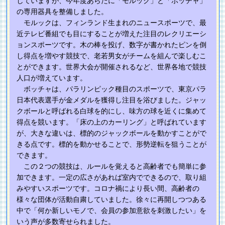
していますが、今年度あらたに「モルック」と「ボッチャ」
の専用器具を整備しました。
モルックは、フィンランド生まれのニュースポーツで、最
近テレビ番組でも目にすることが増えた注目のレクリエーシ
ョンスポーツです。木の棒を投げ、数字が書かれたピンを倒
し得点を増やす競技で、老若男女がチームを組んで楽しむこ
とができます。世界大会が開催されるなど、世界各地で競技
人口が増えています。
ボッチャは、パラリンピック種目のスポーツで、東京パラ
日本代表選手が金メダルを獲得し注目を浴びました。ジャッ
クボールと呼ばれる白球を的にし、味方の球を近くに集めて
得点を競います。「床の上のカーリング」と呼ばれています
が、大きな違いは、標的のジャックボールを動かすことがで
きる点です。標的を動かせることで、形勢逆転を狙うことが
できます。
この２つの競技は、ルールを覚えると高齢者でも簡単に参
加できます。一定の広さがあれば室内でできるので、取り組
みやすいスポーツです。コロナ禍により長い間、高齢者の
様々な団体が活動自粛していました。徐々に再開しつつある
中で「何か新しいモノで、会員の参加意欲を刺激したい」を
いう声が多数寄せられました。