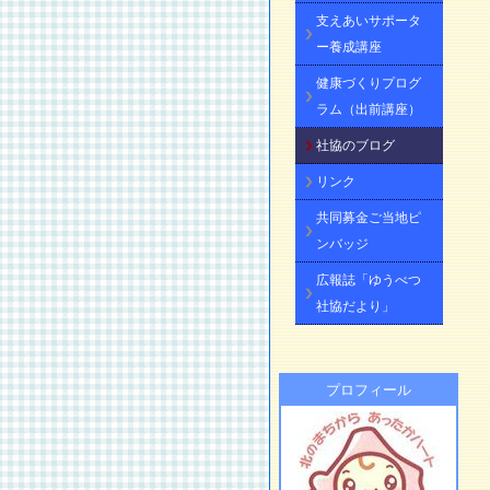
支えあいサポータ
ー養成講座
健康づくりプログ
ラム（出前講座）
社協のブログ
リンク
共同募金ご当地ピ
ンバッジ
広報誌「ゆうべつ
社協だより」
プロフィール