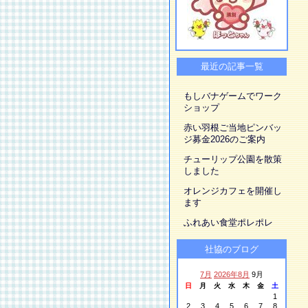
最近の記事一覧
もしバナゲームでワーク
ショップ
赤い羽根ご当地ピンバッ
ジ募金2026のご案内
チューリップ公園を散策
しました
オレンジカフェを開催し
ます
ふれあい食堂ポレポレ
社協のブログ
7月
2026年8月
9月
日
月
火
水
木
金
土
1
2
3
4
5
6
7
8