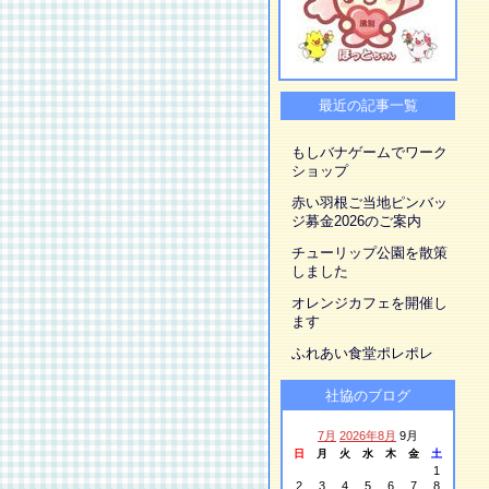
最近の記事一覧
もしバナゲームでワーク
ショップ
赤い羽根ご当地ピンバッ
ジ募金2026のご案内
チューリップ公園を散策
しました
オレンジカフェを開催し
ます
ふれあい食堂ポレポレ
社協のブログ
7月
2026年8月
9月
日
月
火
水
木
金
土
1
2
3
4
5
6
7
8