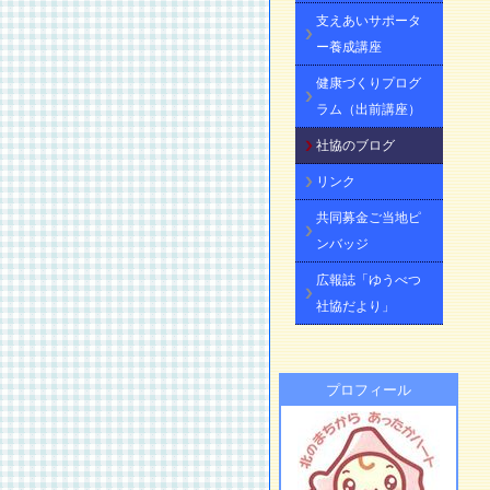
支えあいサポータ
ー養成講座
健康づくりプログ
ラム（出前講座）
社協のブログ
リンク
共同募金ご当地ピ
ンバッジ
広報誌「ゆうべつ
社協だより」
プロフィール