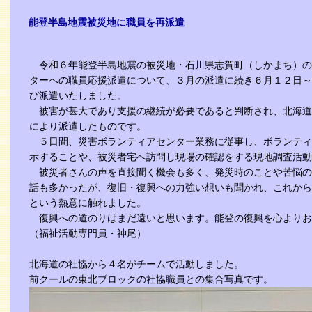
能登半島地震被災地に職員を再派遣
令和６年能登半島地震の被災地・石川県志賀町（しかまち）の
ターへの職員応援派遣について、３月の派遣に続き６月１２日～
び派遣いたしました。
被害が甚大であり支援の継続が必要であると判断され、北海道
により派遣したものです。
５日間、災害ボランティアセンター業務に従事し、ボランティ
示することや、被災者宅へ訪問し現場の確認をする現地調査活動
被災者さんの声を直接聞く機会も多く、発災時のことや苦悩の
話も多かったが、復旧・復興への力強い想いも聞かれ、これから
という熱意に触れました。
復興への道のりはまだ遠いと思います。能登の復興を心よりお
（福祉活動専門員・神尾）
北海道の社協から４名がチームで活動しました。
前クールの東北ブロックの社協職員との集合写真です。