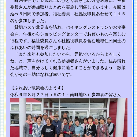
町内在住で７０歳以上のひとり暮らしの方を対象に、福祉
委員さんが参加取りまとめを実施し開催しています。今回は
延べ５日間で参加者、福祉委員、社協役職員あわせて１１５
名が参加しました。
貸切バスで北見市を訪れ、バイキングレストランでお食事
会を。午後からショッピングセンターでお買いものを楽しむ
行程です。福祉委員さんや社協役職員を含む地域住民同士の
ふれあいの時間を過ごしました。
「また来年も参加したいから、元気でいるからよろしく
ね」と、声をかけてくれる参加者さんがいました。住み慣れ
た地域で、自分らしく健康に過ごすことができるよう、散策
会がその一助になれば幸いです。
【ふれあい散策会のようす】
令和６年８月２７日（５の１・南町地区）参加者の皆さん