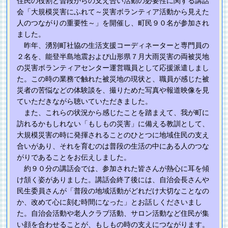
住民の役割と普段からの支え合い活動の必要性に関する講話
会「大規模災害にふれて～災害ボランティア活動から見えた
人のつながりの重要性～」を開催し、町民９０名が参加され
ました。
昨年、湧別町社協の生活支援コーディネーターと専門員の
２名を、能登半島地震および山形県７月大雨災害の両被災地
の災害ボランティアセンター運営職員として応援派遣しまし
た。この時の業務で触れた被災地の現状と、職員が感じた被
災者の苦悩などの体験談を、撮りためた写真や報道映像を見
ていただきながら聴いていただきました。
また、これらの状況から感じたことを踏まえて、我が町に
訪れるかもしれない「もしもの災害」に備える教訓として、
大規模災害の時に発揮されることのひとつに地域住民の支え
合いがあり、それを育むのは普段の生活の中にある人のつな
がりであることをお伝えしました。
約９０分の講話会では、参加された皆さんが熱心に耳を傾
け頷く姿がありました。講話会終了後には、自治会長さんや
民生委員さんが「普段の地域活動がどれだけ大切なことなの
か、改めて心に刻む時間になった」とお話しくださいまし
た。自治会活動や老人クラブ活動、サロン活動など住民が集
い顔を合わせることが、もしもの時の支えにつながります。