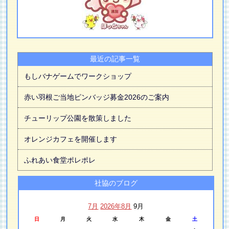
最近の記事一覧
もしバナゲームでワークショップ
赤い羽根ご当地ピンバッジ募金2026のご案内
チューリップ公園を散策しました
オレンジカフェを開催します
ふれあい食堂ポレポレ
社協のブログ
7月
2026年8月
9月
日
月
火
水
木
金
土