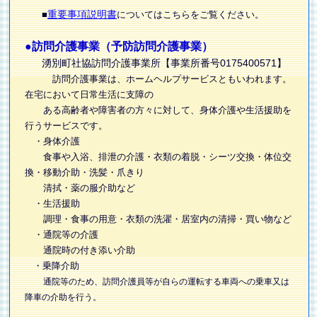
重要事項説明書
■
についてはこちらをご覧ください。
●訪問介護事業（予防訪問介護事業）
湧別町社協訪問介護事業所【
事業所番号
0175400571】
訪問介護事業は、ホームヘルプサービスともいわれます。
在宅において日常生活に支障の
ある高齢者や障害者の方々に対して、身体介護や生活援助を
行うサービスです。
・身体介護
食事や入浴、排泄の介護・衣類の着脱・シーツ交換・体位交
換・移動介助・洗髪・爪きり
清拭・薬の服介助など
・生活援助
調理・食事の用意・衣類の洗濯・居室内の清掃・買い物など
・通院等の介護
通院時の付き添い介助
・乗降介助
通院等のため、訪問介護員等が自らの運転する車両への乗車又は
降車の介助を行う。