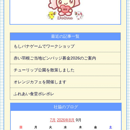
最近の記事一覧
もしバナゲームでワークショップ
赤い羽根ご当地ピンバッジ募金2026のご案内
チューリップ公園を散策しました
オレンジカフェを開催します
ふれあい食堂ポレポレ
社協のブログ
7月
2026年8月
9月
日
月
火
水
木
金
土