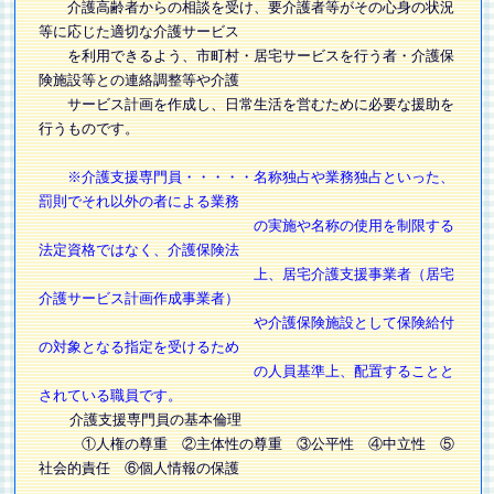
介護高齢者からの相談を受け、要介護者等がその心身の状況
等に応じた適切な介護サービス
を利用できるよう、市町村・居宅サービスを行う者・介護保
険施設等との連絡調整等や介護
サービス計画を作成し、日常生活を営むために必要な援助を
行うものです。
※介護支援専門員・・・・・名称独占や業務独占といった、
罰則でそれ以外の者による業務
の実施や名称の使用を制限する
法定資格ではなく、介護保険法
上、居宅介護支援事業者（居宅
介護サービス計画作成事業者）
や介護保険施設として保険給付
の対象となる指定を受けるため
の人員基準上、配置することと
されている職員です。
介護支援専門員の基本倫理
①人権の尊重 ②主体性の尊重 ③公平性 ④中立性 ⑤
社会的責任 ⑥個人情報の保護