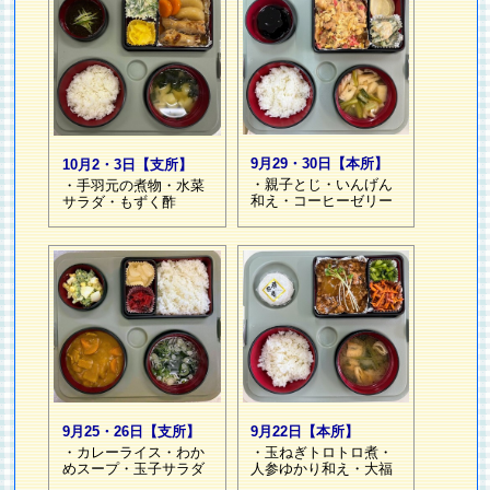
9月29・30日【本所】
10月2・3日【支所】
・親子とじ・いんげん
・手羽元の煮物・水菜
和え・コーヒーゼリー
サラダ・もずく酢
9月22日【本所】
9月25・26日【支所】
・玉ねぎトロトロ煮・
・カレーライス・わか
人参ゆかり和え・大福
めスープ・玉子サラダ