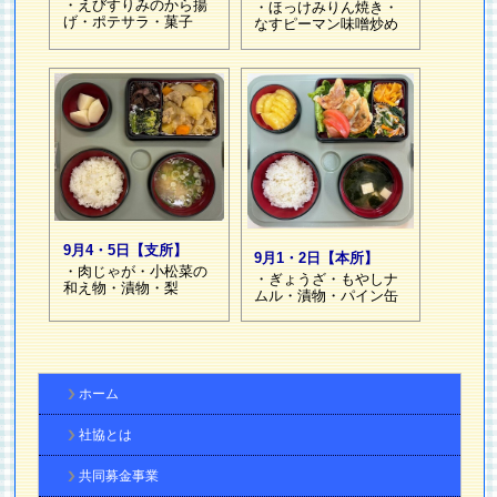
・えびすりみのから揚
・ほっけみりん焼き・
げ・ポテサラ・菓子
なすピーマン味噌炒め
9月4・5日【支所】
9月1・2日【本所】
・肉じゃが・小松菜の
・ぎょうざ・もやしナ
和え物・漬物・梨
ムル・漬物・パイン缶
ホーム
社協とは
共同募金事業