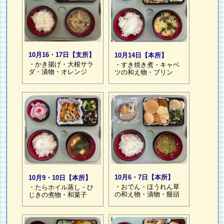
10月16・17日【支所】
10月14日【本所】
・かき揚げ・大根サラ
・すき焼き煮・キャベ
ダ・漬物・オレンジ
ツの和え物・プリン
10月6・7日【本所】
10月9・10日【本所】
・おでん・ほうれん草
・たらホイル蒸し・ひ
の和え物・漬物・饅頭
じきの煮物・和菓子