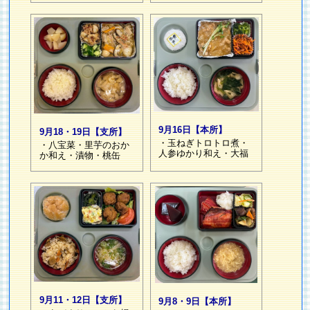
9月16日【本所】
9月18・19日【支所】
・玉ねぎトロトロ煮・
・八宝菜・里芋のおか
人参ゆかり和え・大福
か和え・漬物・桃缶
9月11・12日【支所】
9月8・9日【本所】