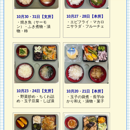
10月27・28日【本所】
10月30・31日【支所】
・エビフライ・マカロ
・焼き魚（サーモ
ニサラダ・フルーチェ
ン）・ふき煮物・漬
物・柿
10月23・24日【支所】
10月20・21日【本所】
・野菜炒め・ちくわ詰
・玉子の袋煮・長芋ゆ
め・玉子豆腐・しば漬
かり和え・漬物・菓子