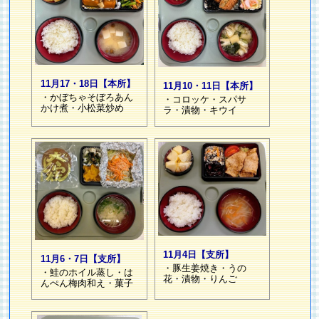
11月17・18日【本所】
11月10・11日【本所】
・かぼちゃそぼろあん
・コロッケ・スパサ
かけ煮・小松菜炒め
ラ・漬物・キウイ
11月4日【支所】
11月6・7日【支所】
・豚生姜焼き・うの
・鮭のホイル蒸し・は
花・漬物・りんご
んぺん梅肉和え・菓子