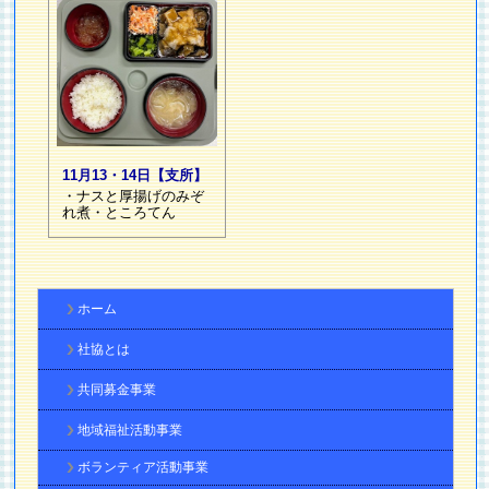
11月13・14日【支所】
・ナスと厚揚げのみぞ
れ煮・ところてん
ホーム
社協とは
共同募金事業
地域福祉活動事業
ボランティア活動事業