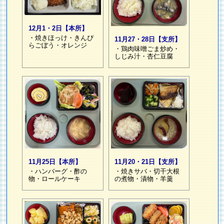
12月1・2日【本所】
・焼きほっけ・きんぴ
11月27・28日【支所】
らごぼう・オレンジ
・鶏肉味噌ごま炒め・
しじみ汁・杏仁豆腐
11月25日【本所】
11月20・21日【支所】
・ハンバーグ・酢の
・焼きサバ・切干大根
物・ロールケーキ
の煮物・漬物・羊羹