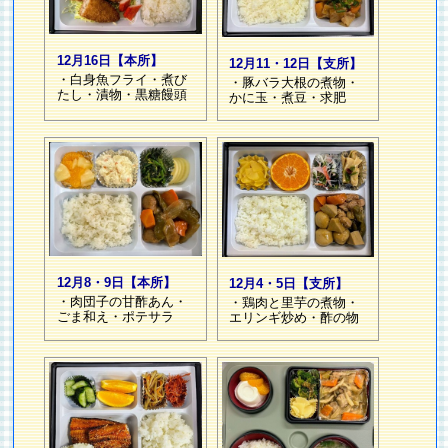
12月16日【本所】
12月11・12日【支所】
・白身魚フライ・煮び
・豚バラ大根の煮物・
たし・漬物・黒糖饅頭
かに玉・煮豆・求肥
12月8・9日【本所】
12月4・5日【支所】
・肉団子の甘酢あん・
・鶏肉と里芋の煮物・
ごま和え・ポテサラ
エリンギ炒め・酢の物