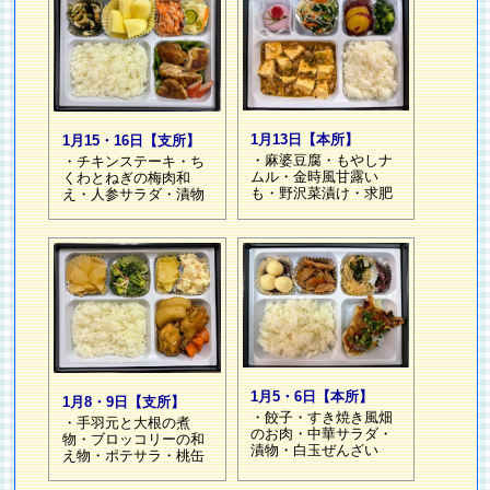
1月13日【本所】
1月15・16日【支所】
・麻婆豆腐・もやしナ
・チキンステーキ・ち
ムル・金時風甘露い
くわとねぎの梅肉和
も・野沢菜漬け・求肥
え・人参サラダ・漬物
1月5・6日【本所】
1月8・9日【支所】
・餃子・すき焼き風畑
・手羽元と大根の煮
のお肉・中華サラダ・
物・ブロッコリーの和
漬物・白玉ぜんざい
え物・ポテサラ・桃缶