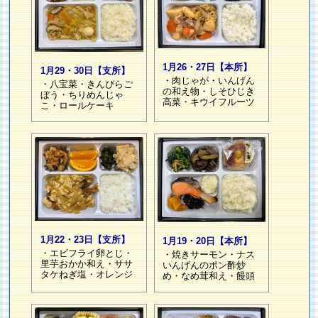
1月26・27日【本所】
1月29・30日【支所】
・肉じゃが・いんげん
・八宝菜・きんぴらご
の和え物・しそひじき
ぼう・ちりめんじゃ
高菜・キウイフルーツ
こ・ロールケーキ
1月22・23日【支所】
1月19・20日【本所】
・エビフライ卵とじ・
・焼きサーモン・ナス
里芋おかか和え・ササ
いんげんのポン酢炒
タケねぎ塩・オレンジ
め・なめ茸和え・饅頭