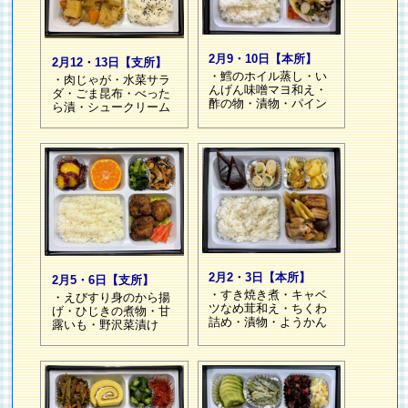
2月9・10日【本所】
2月12・13日【支所】
・鱈のホイル蒸し・い
・肉じゃが・水菜サラ
んげん味噌マヨ和え・
ダ・ごま昆布・べった
酢の物・漬物・パイン
ら漬・シュークリーム
2月2・3日【本所】
2月5・6日【支所】
・すき焼き煮・キャベ
・えびすり身のから揚
ツなめ茸和え・ちくわ
げ・ひじきの煮物・甘
詰め・漬物・ようかん
露いも・野沢菜漬け