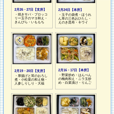
2月26・27日【支所】
2月24日【本所】
・焼きサバ・ブロッコ
・玉子の袋煮・ほうれ
リー玉子のマヨ和え・
ん草の三色おひたし・
きんぴら・いももち
えのき昆布・キウイ
2月16・17日【本所】
2月19・20日【支所】
・野菜炒め・はんぺん
・厚揚げと茸のおろし
の梅肉和え・ニラ玉炒
煮・小松菜の和え物・
め・白菜漬け・りんご
人参しりしり・大福