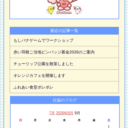
最近の記事一覧
もしバナゲームでワークショップ
赤い羽根ご当地ピンバッジ募金2026のご案内
チューリップ公園を散策しました
オレンジカフェを開催します
ふれあい食堂ポレポレ
社協のブログ
7月
2026年8月
9月
日
月
火
水
木
金
土
1