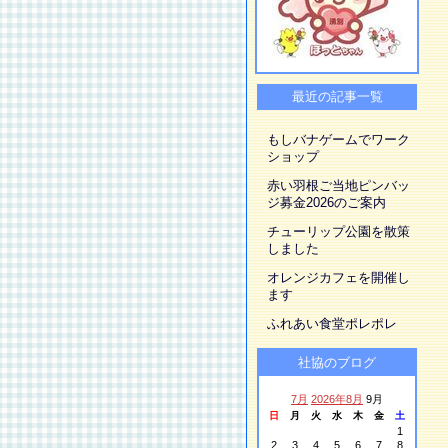
最近の記事一覧
もしバナゲームでワーク
ショップ
赤い羽根ご当地ピンバッ
ジ募金2026のご案内
チューリップ公園を散策
しました
オレンジカフェを開催し
ます
ふれあい食堂ポレポレ
社協のブログ
7月
2026年8月
9月
日
月
火
水
木
金
土
1
2
3
4
5
6
7
8