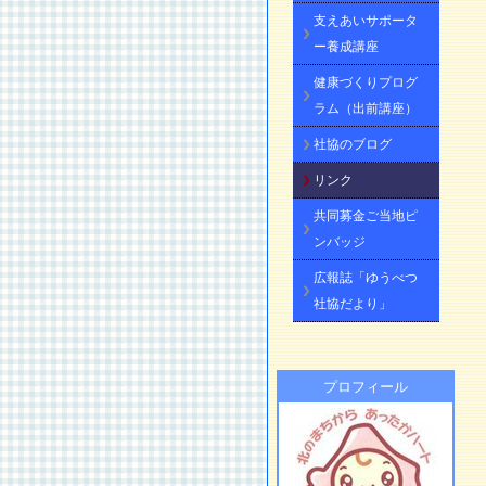
支えあいサポータ
ー養成講座
健康づくりプログ
ラム（出前講座）
社協のブログ
リンク
共同募金ご当地ピ
ンバッジ
広報誌「ゆうべつ
社協だより」
プロフィール