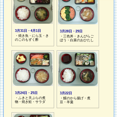
3月31日・4月1日
3月28日・29日
・焼き魚・にら玉・き
・三色丼・きんぴらご
のこのもずく酢
ぼう・白菜のおひたし
3月24日・25日
3月22日
・ふきと天ぷらの煮
・鰈のから揚げ・煮
物・焼き鮭・サラダ
豆・羊羹