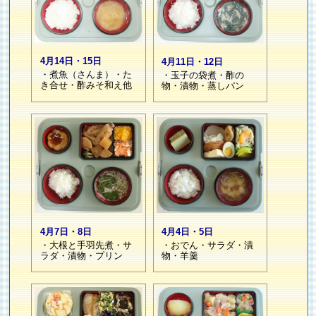
4月14日・15日
4月11日・12日
・煮魚（さんま）・た
・玉子の袋煮・酢の
き合せ・酢みそ和え他
物・漬物・蒸しパン
4月7日・8日
4月4日・5日
・大根と手羽先煮・サ
・おでん・サラダ・漬
ラダ・漬物・プリン
物・羊羹