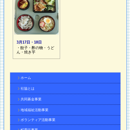
3月17日・18日
・餃子・酢の物・うど
ん・焼き芋
ホーム
社協とは
共同募金事業
地域福祉活動事業
ボランティア活動事業
町委託事業