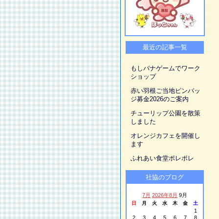
最近の記事一覧
もしバナゲームでワーク
ショップ
赤い羽根ご当地ピンバッ
ジ募金2026のご案内
チューリップ公園を散策
しました
オレンジカフェを開催し
ます
ふれあい食堂ポレポレ
社協のブログ
7月
2026年8月
9月
日
月
火
水
木
金
土
1
2
3
4
5
6
7
8