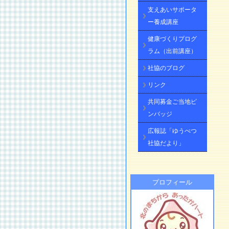
支えあいサポータ
ー養成講座
健康づくりプログ
ラム（出前講座）
社協のブログ
リンク
共同募金ご当地ピ
ンバッジ
広報誌「ゆうべつ
社協だより」
プロフィール