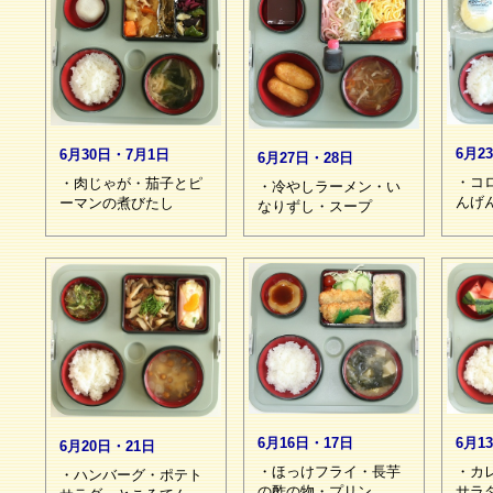
6月2
6月30日・7月1日
6月27日・28日
・コ
・肉じゃが・茄子とピ
・冷やしラーメン・い
んげ
ーマンの煮びたし
なりずし・スープ
6月16日・17日
6月1
6月20日・21日
・ほっけフライ・長芋
・カ
・ハンバーグ・ポテト
の酢の物・プリン
サラ