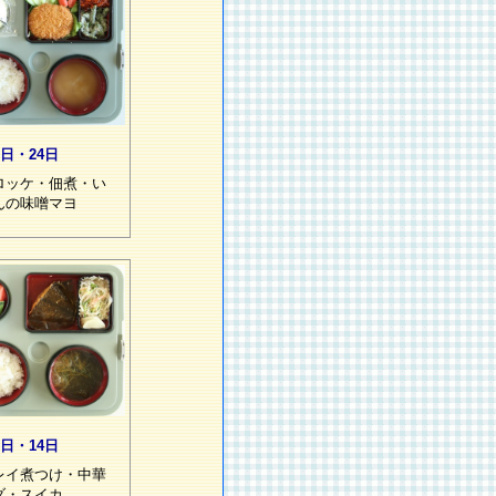
3日・24日
ロッケ・佃煮・い
んの味噌マヨ
3日・14日
レイ煮つけ・中華
ダ・スイカ