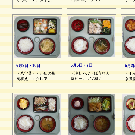
サラダ・ところてん
6月6日・7日
6月9日・10日
6月2
・冷しゃぶ・ほうれん
・八宝菜・わかめの梅
・ホ
草ピーナッツ和え
肉和え・エクレア
き煮