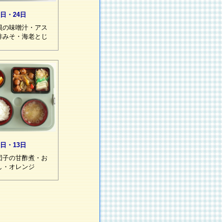
3日・24日
貝の味噌汁・アス
酢みそ・海老とじ
2日・13日
団子の甘酢煮・お
し・オレンジ