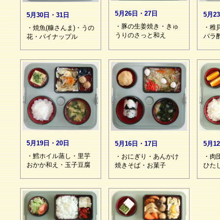
5月26日・27日
5月2
5月30日・31日
・豚の生姜焼き・きゅ
・稚
・焼魚(糠さんま)・うの
うりのさっと和え
パラ
花・パイナップル
5月19日・20日
5月16日・17日
5月1
・鱈ホイル蒸し・里芋
・おにぎり・あんかけ
・肉
おかか和え・玉子豆腐
焼きそば・お菓子
ひた