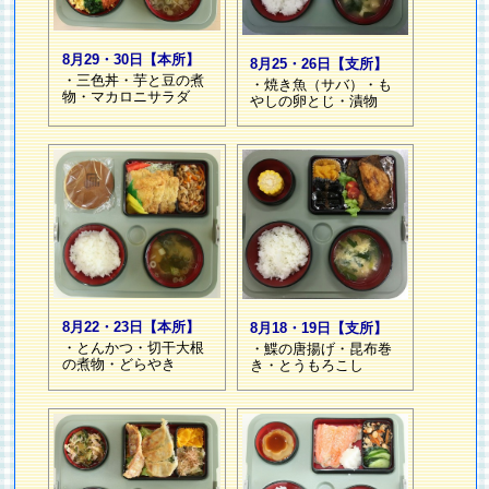
8月29・30日【本所】
8月25・26日【支所】
・三色丼・芋と豆の煮
・焼き魚（サバ）・も
物・マカロニサラダ
やしの卵とじ・漬物
8月22・23日【本所】
8月18・19日【支所】
・とんかつ・切干大根
・鰈の唐揚げ・昆布巻
の煮物・どらやき
き・とうもろこし