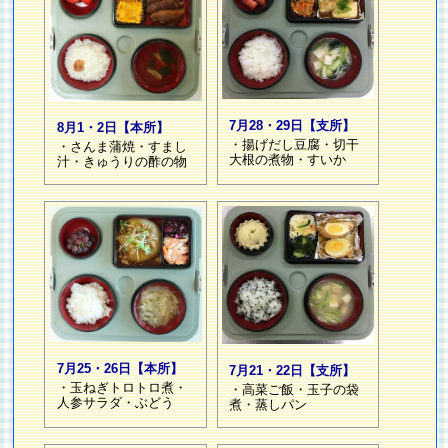
7月28・29日【支所】
8月1・2日【本所】
・揚げだし豆腐・切干
・さんま蒲焼・すまし
大根の煮物・すいか
汁・きゅうりの酢の物
7月25・26日【本所】
7月21・22日【支所】
・玉ねぎトロトロ煮・
・高菜ご飯・玉子の袋
人参サラダ・ぶどう
煮・蒸しパン