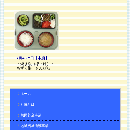
7月4・5日【本所】
・焼き魚（ほっけ）・
もずく酢・きんぴら
ホーム
社協とは
共同募金事業
地域福祉活動事業