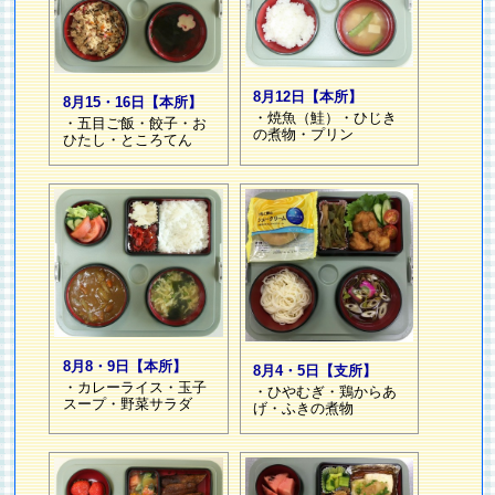
8月12日【本所】
8月15・16日【本所】
・焼魚（鮭）・ひじき
・五目ご飯・餃子・お
の煮物・プリン
ひたし・ところてん
8月8・9日【本所】
8月4・5日【支所】
・カレーライス・玉子
・ひやむぎ・鶏からあ
スープ・野菜サラダ
げ・ふきの煮物