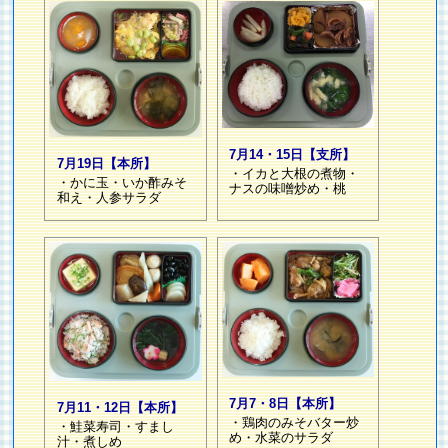
7月14・15日【支所】
7月19日【本所】
・イカと大根の煮物・
・かに玉・いか酢みそ
ナスの味噌炒め・桃
和え・人参サラダ
7月7・8日【本所】
7月11・12日【本所】
・鶏肉のみそバター炒
・鮭菜寿司・すまし
め・水菜のサラダ
汁・煮しめ