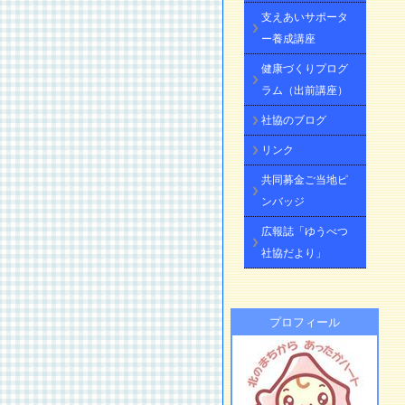
支えあいサポータ
ー養成講座
健康づくりプログ
ラム（出前講座）
社協のブログ
リンク
共同募金ご当地ピ
ンバッジ
広報誌「ゆうべつ
社協だより」
プロフィール