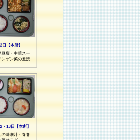
22日【本所】
婆豆腐・中華スー
チンゲン菜の煮浸
12・13日【本所】
ちの味噌汁・春巻