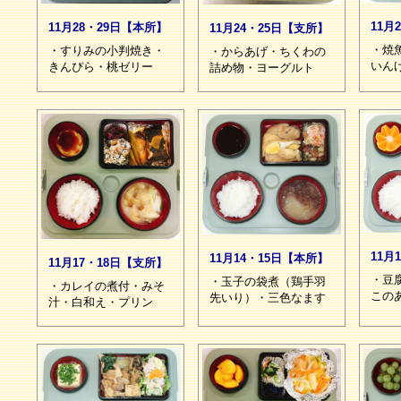
11月
11月28・29日【本所】
11月24・25日【支所】
・焼
・すりみの小判焼き・
・からあげ・ちくわの
いん
きんぴら・桃ゼリー
詰め物・ヨーグルト
11月
11月14・15日【本所】
11月17・18日【支所】
・豆
・玉子の袋煮（鶏手羽
・カレイの煮付・みそ
この
先いり）・三色なます
汁・白和え・プリン