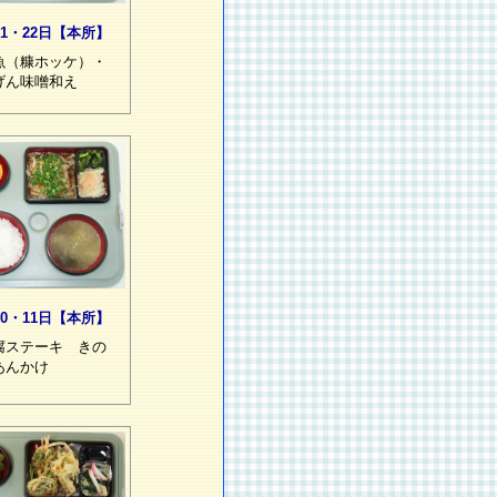
21・22日【本所】
魚（糠ホッケ）・
げん味噌和え
10・11日【本所】
腐ステーキ きの
あんかけ