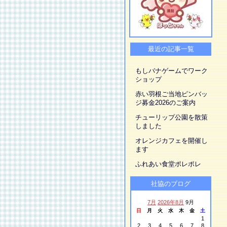
最近の記事一覧
もしバナゲームでワーク
ショップ
赤い羽根ご当地ピンバッ
ジ募金2026のご案内
チューリップ公園を散策
しました
オレンジカフェを開催し
ます
ふれあい食堂ポレポレ
社協のブログ
7月
2026年8月
9月
日
月
火
水
木
金
土
1
2
3
4
5
6
7
8