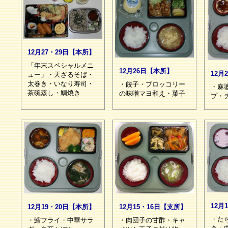
12月27・29日【本所】
「年末スペシャルメニ
12月26日【本所】
12月
ュー」・天ざるそば・
太巻き・いなり寿司・
・餃子・ブロッコリー
・麻
茶碗蒸し・鯛焼き
の味噌マヨ和え・菓子
プ・
12月
12月15・16日【支所】
12月19・20日【本所】
・た
・肉団子の甘酢・キャ
・鱈フライ・中華サラ