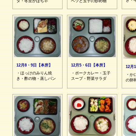
き・
ベツと玉子の炒め物
ダ・冬至かぼちゃ
12月5・6日【本所】
12月8・9日【本所】
12月
・ポークカレー・玉子
・ほっけのみりん焼
・か
スープ・野菜サラダ
き・酢の物・蒸しパン
の卵