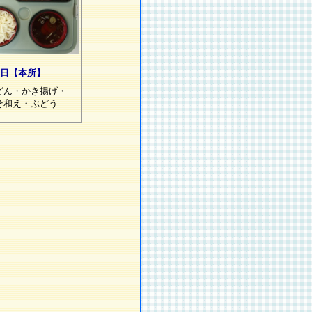
1日【本所】
どん・かき揚げ・
そ和え・ぶどう