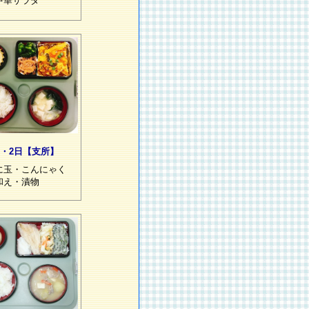
中華サラダ
1・2日【支所】
に玉・こんにゃく
和え・漬物