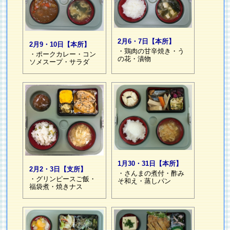
2月6・7日【本所】
2月9・10日【本所】
・鶏肉の甘辛焼き・う
・ポークカレー・コン
の花・漬物
ソメスープ・サラダ
1月30・31日【本所】
2月2・3日【支所】
・さんまの煮付・酢み
・グリンピースご飯・
そ和え・蒸しパン
福袋煮・焼きナス