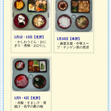
1月12・13日【支所】
1月10日【本所】
・かしわうどん・おに
・麻婆豆腐・中華スー
ぎり・煮物・おひたし
プ・チンゲン菜の煮浸
1月5・6日【支所】
・赤飯・すまし汁・唐
揚げ・長芋の酢の物