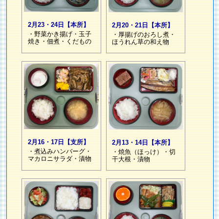
2月23・24日【本所】
2月20・21日【本所】
・野菜かき揚げ・玉子
・厚揚げのおろし煮・
焼き・佃煮・くだもの
ほうれん草の和え物
2月16・17日【支所】
2月13・14日【本所】
・煮込みハンバーグ・
・焼魚（ほっけ）・切
マカロニサラダ・漬物
干大根・漬物