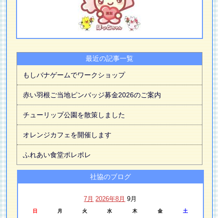
最近の記事一覧
もしバナゲームでワークショップ
赤い羽根ご当地ピンバッジ募金2026のご案内
チューリップ公園を散策しました
オレンジカフェを開催します
ふれあい食堂ポレポレ
社協のブログ
7月
2026年8月
9月
日
月
火
水
木
金
土