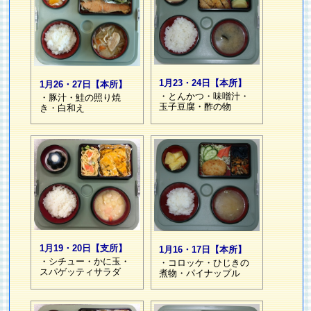
1月23・24日【本所】
1月26・27日【本所】
・とんかつ・味噌汁・
・豚汁・鮭の照り焼
玉子豆腐・酢の物
き・白和え
1月19・20日【支所】
1月16・17日【本所】
・シチュー・かに玉・
・コロッケ・ひじきの
スパゲッティサラダ
煮物・パイナップル