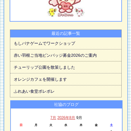
最近の記事一覧
もしバナゲームでワークショップ
赤い羽根ご当地ピンバッジ募金2026のご案内
チューリップ公園を散策しました
オレンジカフェを開催します
ふれあい食堂ポレポレ
社協のブログ
7月
2026年8月
9月
日
月
火
水
木
金
土