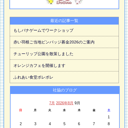
最近の記事一覧
もしバナゲームでワークショップ
赤い羽根ご当地ピンバッジ募金2026のご案内
チューリップ公園を散策しました
オレンジカフェを開催します
ふれあい食堂ポレポレ
社協のブログ
7月
2026年8月
9月
日
月
火
水
木
金
土
1
2
3
4
5
6
7
8