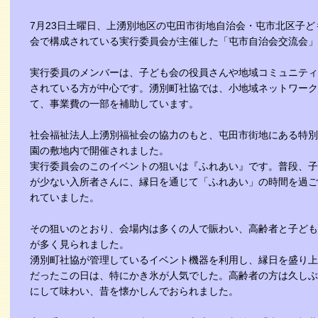
7月23日土曜日、上湧別地区の屯田市街地自治会・屯市北区子
会で構成されている実行委員会が主催した「屯市自治会交流会」
実行委員のメンバーは、子ども会の役員さんや地域コミュニティ
されている方が中心です。湧別町社協では、小地域ネットワーク
て、事業費の一部を補助しています。
社会福祉法人上湧別福祉会の協力のもと、屯田市街地にある特別
園の敷地内で開催されました。
実行委員会のこのイベントの狙いは『ふれあい』です。普段、子
が少ない入所者さんに、縁日を通じて「ふれあい」の時間を過ご
れていました。
その狙いのとおり、会場内は多くの人で賑わい、高齢者と子ども
が多く見られました。
湧別町社協が管理しているイベント機器を利用し、縁日を盛り上
だったこの日は、特にかき氷が人気でした。高齢者の方は久しぶ
にして味わい、昔を懐かしんでおられました。