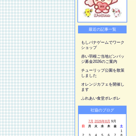
最近の記事一覧
もしバナゲームでワーク
ショップ
赤い羽根ご当地ピンバッ
ジ募金2026のご案内
チューリップ公園を散策
しました
オレンジカフェを開催し
ます
ふれあい食堂ポレポレ
社協のブログ
7月
2026年8月
9月
日
月
火
水
木
金
土
1
2
3
4
5
6
7
8