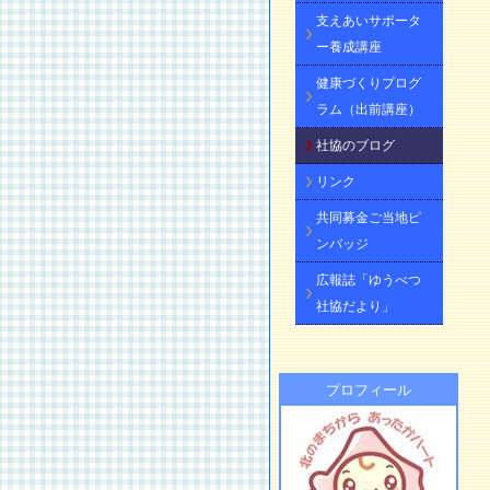
支えあいサポータ
ー養成講座
健康づくりプログ
ラム（出前講座）
社協のブログ
リンク
共同募金ご当地ピ
ンバッジ
広報誌「ゆうべつ
社協だより」
プロフィール