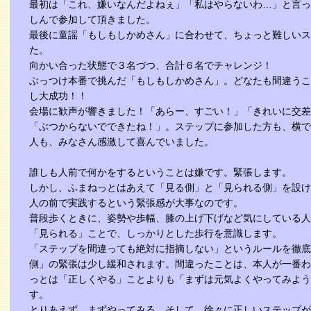
最初は「これ、嫌いなんだよねぇ」「私はやらないわ…」と言っ
しんで参加して頂きました。
最後に童謡「もしもしかめさん」に合わせて、ちょっと難しいス
た。
向かい合った状態で３名づつ、合計６名でチャレンジ！
ぶっつけ本番で挑んだ「もしもしかめさん」。どなたも間違うこ
し大成功！！
会場に歓声が響きました！「あらー、すごい！」「きれいに交差
「ぶつからないでできたね！」。ステップに参加した方も、横で
人も、みなさん感激して喜んでいました。
誰しも人前で何かをするということは嫌です。緊張します。
しかし、ふまねっとはあえて「見る側」と「見られる側」を設け
人の前で実践するという緊張感が大事なのです。
普段歩くときに、姿勢や歩幅、膝の上げ下げなど気にしている人
「見られる」ことで、しっかりとした歩行を意識します。
「ステップを間違っても絶対に指摘しない」というルールを徹底
側」の緊張は少し緩和されます。間違ったことは、本人が一番わ
っとは「正しくやる」ことよりも「まずは元気よくやってみよう
す。
とりあえず、まずやってみる。そして、徐々に正しいステップが