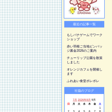
最近の記事一覧
もしバナゲームでワーク
ショップ
赤い羽根ご当地ピンバッ
ジ募金2026のご案内
チューリップ公園を散策
しました
オレンジカフェを開催し
ます
ふれあい食堂ポレポレ
社協のブログ
7月
2026年8月
9月
日
月
火
水
木
金
土
1
2
3
4
5
6
7
8