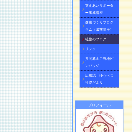
支えあいサポータ
ー養成講座
健康づくりプログ
ラム（出前講座）
社協のブログ
リンク
共同募金ご当地ピ
ンバッジ
広報誌「ゆうべつ
社協だより」
プロフィール