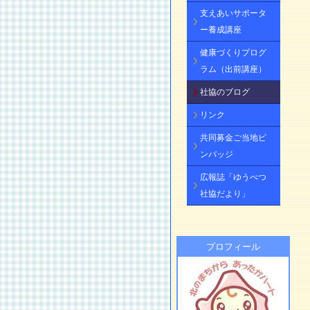
支えあいサポータ
ー養成講座
健康づくりプログ
ラム（出前講座）
社協のブログ
リンク
共同募金ご当地ピ
ンバッジ
広報誌「ゆうべつ
社協だより」
プロフィール