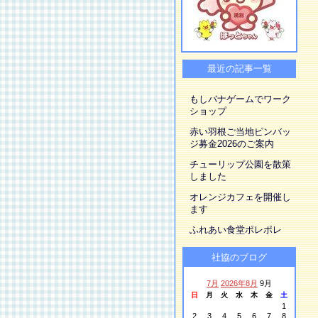
最近の記事一覧
もしバナゲームでワーク
ショップ
赤い羽根ご当地ピンバッ
ジ募金2026のご案内
チューリップ公園を散策
しました
オレンジカフェを開催し
ます
ふれあい食堂ポレポレ
社協のブログ
7月
2026年8月
9月
日
月
火
水
木
金
土
1
2
3
4
5
6
7
8