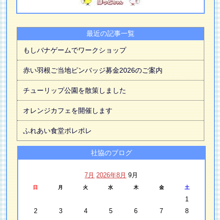
最近の記事一覧
もしバナゲームでワークショップ
赤い羽根ご当地ピンバッジ募金2026のご案内
チューリップ公園を散策しました
オレンジカフェを開催します
ふれあい食堂ポレポレ
社協のブログ
7月
2026年8月
9月
日
月
火
水
木
金
土
1
2
3
4
5
6
7
8