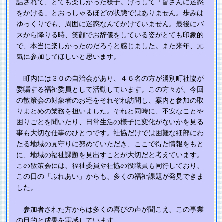
話されて、とても楽しかった様子。けっして「皆さんに迷惑
をかける」とおっしゃるほどの状態ではありません。歩みは
ゆっくりでも、周囲に迷惑なんてかけていません。最後にバ
スから降りる時、笑顔でお辞儀をしている姿がとても印象的
で、本当に楽しかったのだろうと感じました。また来年、元
気に参加してほしいと思います。
町内には３０の自治会があり、４６名の方が湧別町社協が
委嘱する福祉委員として活動しています。この方々が、今回
の散策会の対象者のお宅をそれぞれ訪問し、案内と参加の取
りまとめの業務を担いました。それと同時に、不安なことや
困りごとを聞いたり、日常生活の様子に変化がないかを見る
事も大切な仕事のひとつです。社協だけでは困難な細部にわ
たる地域の見守りに努めていただき、ここで得た情報をもと
に、地域の福祉課題を見出すことが大切だと考えています。
この散策会には、福祉委員や社協の役職員も同行しており、
この日の「ふれあい」からも、多くの福祉課題が発見できま
した。
参加者された方からは多くの喜びの声が聞こえ、この事業
の目的と成果を実感しています。