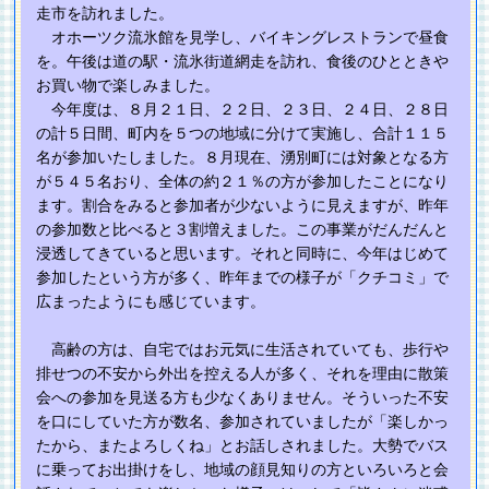
走市を訪れました。
オホーツク流氷館を見学し、バイキングレストランで昼食
を。午後は道の駅・流氷街道網走を訪れ、食後のひとときや
お買い物で楽しみました。
今年度は、８月２１日、２２日、２３日、２４日、２８日
の計５日間、町内を５つの地域に分けて実施し、合計１１５
名が参加いたしました。８月現在、湧別町には対象となる方
が５４５名おり、全体の約２１％の方が参加したことになり
ます。割合をみると参加者が少ないように見えますが、昨年
の参加数と比べると３割増えました。この事業がだんだんと
浸透してきていると思います。それと同時に、今年はじめて
参加したという方が多く、昨年までの様子が「クチコミ」で
広まったようにも感じています。
高齢の方は、自宅ではお元気に生活されていても、歩行や
排せつの不安から外出を控える人が多く、それを理由に散策
会への参加を見送る方も少なくありません。そういった不安
を口にしていた方が数名、参加されていましたが「楽しかっ
たから、またよろしくね」とお話しされました。大勢でバス
に乗ってお出掛けをし、地域の顔見知りの方といろいろと会