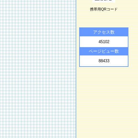
携帯用QRコード
アクセス数
45102
ページビュー数
88433