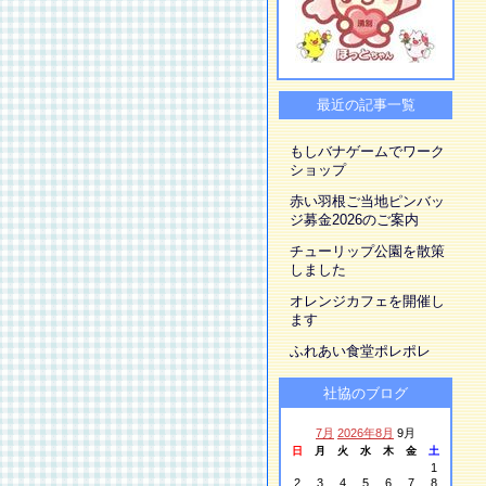
最近の記事一覧
もしバナゲームでワーク
ショップ
赤い羽根ご当地ピンバッ
ジ募金2026のご案内
チューリップ公園を散策
しました
オレンジカフェを開催し
ます
ふれあい食堂ポレポレ
社協のブログ
7月
2026年8月
9月
日
月
火
水
木
金
土
1
2
3
4
5
6
7
8