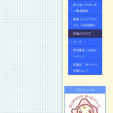
支えあいサポータ
ー養成講座
健康づくりプログ
ラム（出前講座）
社協のブログ
リンク
共同募金ご当地ピ
ンバッジ
広報誌「ゆうべつ
社協だより」
プロフィール