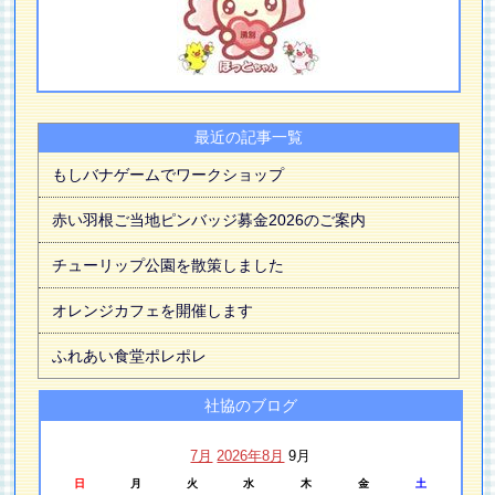
最近の記事一覧
もしバナゲームでワークショップ
赤い羽根ご当地ピンバッジ募金2026のご案内
チューリップ公園を散策しました
オレンジカフェを開催します
ふれあい食堂ポレポレ
社協のブログ
7月
2026年8月
9月
日
月
火
水
木
金
土