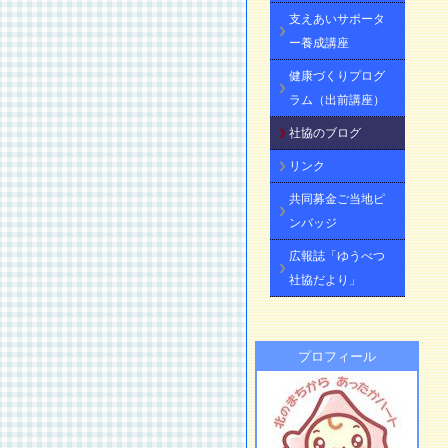
支えあいサポータ
ー養成講座
健康づくりプログ
ラム（出前講座）
社協のブログ
リンク
共同募金ご当地ピ
ンバッジ
広報誌「ゆうべつ
社協だより」
プロフィール