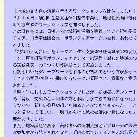
【地域の支え合い活動を考えるワークショップを開催しました】
３月１４日、湧別町生活支援体制整備事業の「地域住民向け研修
町社協主催のワークショップを開催しました。
この研修会には、日頃から地域福祉活動を実践している福祉委員
ティア、日赤奉仕団会員、ボランティアサークル会員、あわせて
れました。
「地域の支え合い」をテーマに、生活支援体制整備事業の概要説
ーク、厚真町災害ボランティアセンターの運営で感じた地域のつ
る実践発表、の３つを研修課題として実施しました。
...
付箋を用いたグループワークをするのが初めてという方が多かっ
くさんの意見や想いが飛び交うワークが展開され、貴重なご意見
されました。
２時間半におよぶワークショップでしたが、参加者のアンケート
ろ「普段、交流のない団体の方とお話しができて勉強になった」
うなかで、新しい発見や想いを知ることができて良かった」「こ
っと増やしてほしい」「明日からの地域福祉活動の糧になった」
響がありました。
また、地域課題である「高齢者への個別支援とアプローチの方法
が参加者から発表されるなど、町内のボランティアさんの熱意が