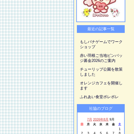
最近の記事一覧
もしバナゲームでワーク
ショップ
赤い羽根ご当地ピンバッ
ジ募金2026のご案内
チューリップ公園を散策
しました
オレンジカフェを開催し
ます
ふれあい食堂ポレポレ
社協のブログ
7月
2026年8月
9月
日
月
火
水
木
金
土
1
2
3
4
5
6
7
8