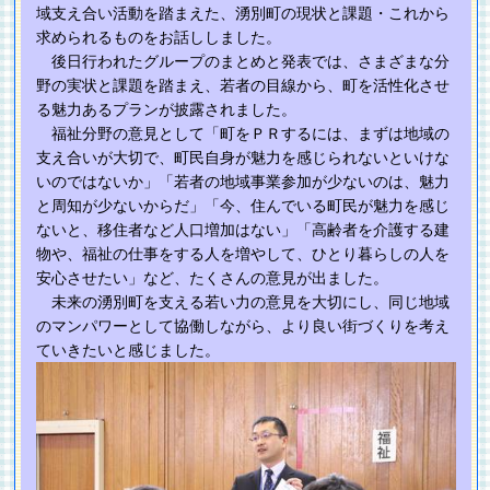
域支え合い活動を踏まえた、湧別町の現状と課題・これから
求められるものをお話ししました。
後日行われたグループのまとめと発表では、さまざまな分
野の実状と課題を踏まえ、若者の目線から、町を活性化させ
る魅力あるプランが披露されました。
福祉分野の意見として「町をＰＲするには、まずは地域の
支え合いが大切で、町民自身が魅力を感じられないといけな
いのではないか」「若者の地域事業参加が少ないのは、魅力
と周知が少ないからだ」「今、住んでいる町民が魅力を感じ
ないと、移住者など人口増加はない」「高齢者を介護する建
物や、福祉の仕事をする人を増やして、ひとり暮らしの人を
安心させたい」など、たくさんの意見が出ました。
未来の湧別町を支える若い力の意見を大切にし、同じ地域
のマンパワーとして協働しながら、より良い街づくりを考え
ていきたいと感じました。