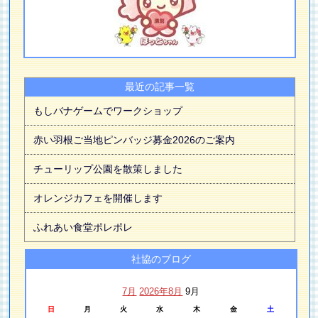
最近の記事一覧
もしバナゲームでワークショップ
赤い羽根ご当地ピンバッジ募金2026のご案内
チューリップ公園を散策しました
オレンジカフェを開催します
ふれあい食堂ポレポレ
社協のブログ
7月
2026年8月
9月
日
月
火
水
木
金
土