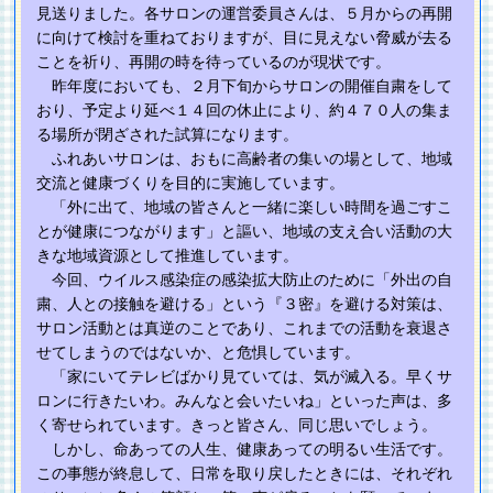
見送りました。各サロンの運営委員さんは、５月からの再開
に向けて検討を重ねておりますが、目に見えない脅威が去る
ことを祈り、再開の時を待っているのが現状です。
昨年度においても、２月下旬からサロンの開催自粛をして
おり、予定より延べ１４回の休止により、約４７０人の集ま
る場所が閉ざされた試算になります。
ふれあいサロンは、おもに高齢者の集いの場として、地域
交流と健康づくりを目的に実施しています。
「外に出て、地域の皆さんと一緒に楽しい時間を過ごすこ
とが健康につながります」と謳い、地域の支え合い活動の大
きな地域資源として推進しています。
今回、ウイルス感染症の感染拡大防止のために「外出の自
粛、人との接触を避ける」という『３密』を避ける対策は、
サロン活動とは真逆のことであり、これまでの活動を衰退さ
せてしまうのではないか、と危惧しています。
「家にいてテレビばかり見ていては、気が滅入る。早くサ
ロンに行きたいわ。みんなと会いたいね」といった声は、多
く寄せられています。きっと皆さん、同じ思いでしょう。
しかし、命あっての人生、健康あっての明るい生活です。
この事態が終息して、日常を取り戻したときには、それぞれ