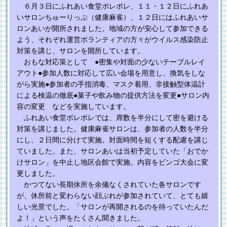
６月３日にふれあい食堂ポレポレ、１１・１２日にふれあ
いサロンちゅーりっぷ（健康麻雀）、１２日にはふれあいサ
ロンあいが開所されました。地域の方が安心して参加できる
よう、それぞれ運営ボランティアの方々がウイルス感染防止
対策を講じ、サロンを開所しています。
おもな対応策として ●密集や対面の少ないテーブルレイ
アウト●参加人数に対応して広い会場を用意し、換気をしな
がら実施●参加者の手指消毒、マスク着用、非接触型体温計
による検温の徹底●菓子や飲み物の提供方法を変更●サロン内
容の変更 などを実施しています。
ふれあい食堂ポレポレでは、席数を半分にして密を避ける
対策を講じました。
健康麻雀サロンは、参加者の人数を半分
にし、２日間に分けて実施。対面時間を短くする配慮を講じ
ていました。また、サロンあいは当初予定していた「おでか
けサロン」を中止し地区会館で実施。内容をビンゴ大会に変
更しました。
かつてない長期休所を余儀なくされていた各サロンです
が、休所前と変わらない顔ぶれが参加されていて、とても嬉
しい光景でした。「サロンが再開されるのを待っていたんだ
よ！」という声をたくさん聞きました。