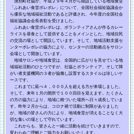
湧別町社協が、平成２９年４月から開設している地域食堂
「ふれあい食堂ポレポレ」について、全国社会福祉協議会か
ら優良な地域福祉活動であると評価され、今年度の全国社会
福祉協議会会長表彰を受けました。
ふれあい食堂ポレポレは、ボランティアさんが作るカレー
ライスを昼食として提供することをメインとした、地域住民
の交流の場として開設しています。そして、地域活動支援セ
ンターポレポレの協力により、センターの活動拠点をサロン
会場として開放しています。
地域サロンや地域食堂は、全国的に広がりを見せている地
域福祉活動のひとつですが、社協とボランティア、そして障
がい者支援機関の３者が協働し設置するスタイルは珍しいケ
ースです。
これまでに延べ４，０００人を超える方が来場しました。
そして、来年１月の開所で１００回目を迎えます。たくさん
の方の協力により、地域に根づいた場所へ日々成長していま
す。昨年２月からは、コロナ禍で活動に制限がありました
が、地域の皆さんの力により、地域食堂が消えることなく大
切な集いの場として守れています。
これからも、皆さんと一緒に活動を続けていきますので、
変わらぬご理解とご協力をお願いいたします。