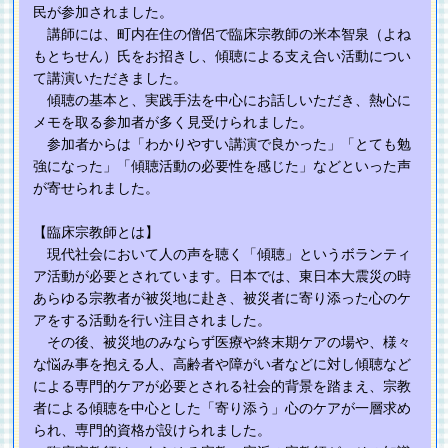
民が参加されました。
講師には、町内在住の僧侶で臨床宗教師の米本智泉（よね
もとちせん）氏をお招きし、傾聴による支え合い活動につい
て講演いただきました。
傾聴の基本と、実践手法を中心にお話しいただき、熱心に
メモを取る参加者が多く見受けられました。
参加者からは「わかりやすい講演で良かった」「とても勉
強になった」「傾聴活動の必要性を感じた」などといった声
が寄せられました。
【臨床宗教師とは】
現代社会において人の声を聴く「傾聴」というボランティ
ア活動が必要とされています。日本では、東日本大震災の時
あらゆる宗教者が被災地に赴き、被災者に寄り添った心のケ
アをする活動を行い注目されました。
その後、被災地のみならず医療や終末期ケアの場や、様々
な悩み事を抱える人、高齢者や障がい者などに対し傾聴など
による専門的ケアが必要とされる社会的背景を踏まえ、宗教
者による傾聴を中心とした「寄り添う」心のケアが一層求め
られ、専門的資格が設けられました。