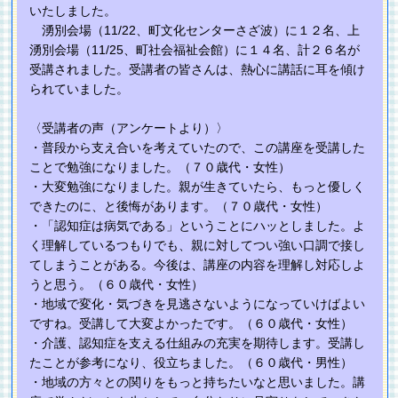
いたしました。
湧別会場（11/22、町文化センターさざ波）に１２名、上
湧別会場（11/25、町社会福祉会館）に１４名、計２６名が
受講されました。受講者の皆さんは、熱心に講話に耳を傾け
られていました。
〈受講者の声（アンケートより）〉
・普段から支え合いを考えていたので、この講座を受講した
ことで勉強になりました。（７０歳代・女性）
・大変勉強になりました。親が生きていたら、もっと優しく
できたのに、と後悔があります。（７０歳代・女性）
・「認知症は病気である」ということにハッとしました。よ
く理解しているつもりでも、親に対してつい強い口調で接し
てしまうことがある。今後は、講座の内容を理解し対応しよ
うと思う。（６０歳代・女性）
・地域で変化・気づきを見逃さないようになっていけばよい
ですね。受講して大変よかったです。（６０歳代・女性）
・介護、認知症を支える仕組みの充実を期待します。受講し
たことが参考になり、役立ちました。（６０歳代・男性）
・地域の方々との関りをもっと持ちたいなと思いました。講