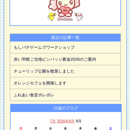
最近の記事一覧
もしバナゲームでワークショップ
赤い羽根ご当地ピンバッジ募金2026のご案内
チューリップ公園を散策しました
オレンジカフェを開催します
ふれあい食堂ポレポレ
社協のブログ
7月
2026年8月
9月
日
月
火
水
木
金
土