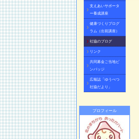
支えあいサポータ
ー養成講座
健康づくりプログ
ラム（出前講座）
社協のブログ
リンク
共同募金ご当地ピ
ンバッジ
広報誌「ゆうべつ
社協だより」
プロフィール