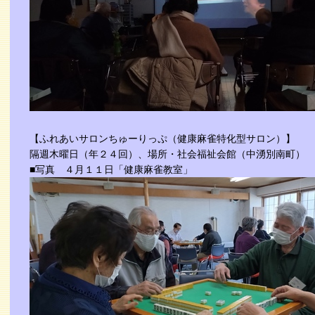
【ふれあいサロンちゅーりっぷ（健康麻雀特化型サロン）】
隔週木曜日（年２４回）、場所・社会福祉会館（中湧別南町）
■写真 ４月１１日「健康麻雀教室」