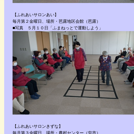
【ふれあいサロンあい】
毎月第２金曜日、場所・芭露地区会館（芭露）
■写真 ５月１０日「ふまねっとで運動しよう」
【ふれあいサロンきずな】
毎月第３金曜日、場所・農村センター（屯市）