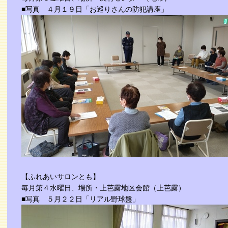
■写真 ４月１９日「お巡りさんの防犯講座」
【ふれあいサロンとも】
毎月第４水曜日、場所・上芭露地区会館（上芭露）
■写真 ５月２２日「リアル野球盤」