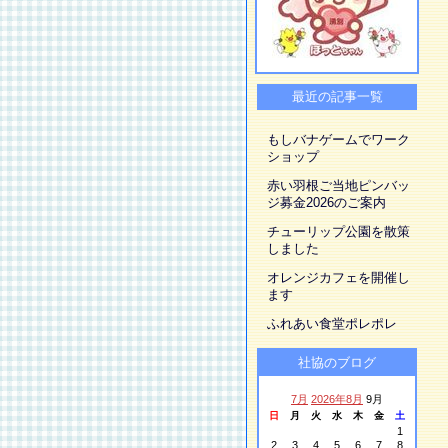
最近の記事一覧
もしバナゲームでワーク
ショップ
赤い羽根ご当地ピンバッ
ジ募金2026のご案内
チューリップ公園を散策
しました
オレンジカフェを開催し
ます
ふれあい食堂ポレポレ
社協のブログ
7月
2026年8月
9月
日
月
火
水
木
金
土
1
2
3
4
5
6
7
8