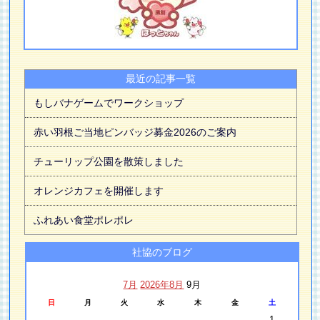
最近の記事一覧
もしバナゲームでワークショップ
赤い羽根ご当地ピンバッジ募金2026のご案内
チューリップ公園を散策しました
オレンジカフェを開催します
ふれあい食堂ポレポレ
社協のブログ
7月
2026年8月
9月
日
月
火
水
木
金
土
1