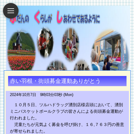
赤い羽根・街頭募金運動ありがとう
2024年10月7日 9時03分03秒 (Mon)
１０月５日、ツルハドラッグ湧別店様店頭において、湧別
ミニバスケットボールクラブの皆さんによる街頭募金運動が
行われました。
児童たちが元気よく募金を呼び掛け、１６,７６３円の善意
が寄せられました。