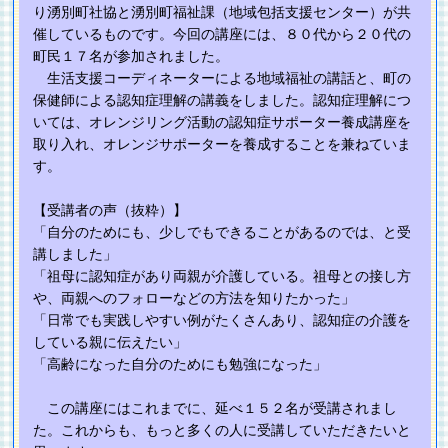
り湧別町社協と湧別町福祉課（地域包括支援センター）が共
催しているものです。今回の講座には、８０代から２０代の
町民１７名が参加されました。
生活支援コーディネーターによる地域福祉の講話と、町の
保健師による認知症理解の講義をしました。認知症理解につ
いては、オレンジリング活動の認知症サポーター養成講座を
取り入れ、オレンジサポーターを養成することを兼ねていま
す。
【受講者の声（抜粋）】
「自分のためにも、少しでもできることがあるのでは、と受
講しました」
「祖母に認知症があり両親が介護している。祖母との接し方
や、両親へのフォローなどの方法を知りたかった」
「日常でも実践しやすい例がたくさんあり、認知症の介護を
している親に伝えたい」
「高齢になった自分のためにも勉強になった」
この講座にはこれまでに、延べ１５２名が受講されまし
た。これからも、もっと多くの人に受講していただきたいと