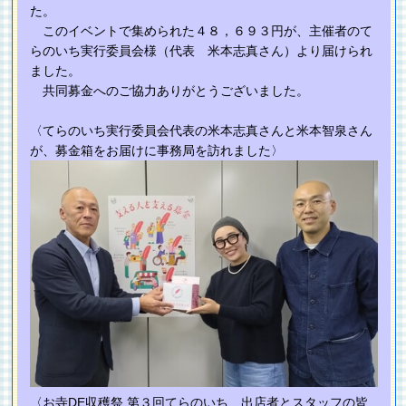
た。
このイベントで集められた４８，６９３円が、主催者のて
らのいち実行委員会様（代表 米本志真さん）より届けられ
ました。
共同募金へのご協力ありがとうございました。
〈てらのいち実行委員会代表の米本志真さんと米本智泉さん
が、募金箱をお届けに事務局を訪れました〉
〈お寺DE収穫祭 第３回てらのいち 出店者とスタッフの皆