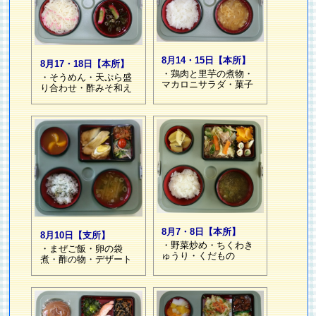
8月14・15日【本所】
8月17・18日【本所】
・鶏肉と里芋の煮物・
・そうめん・天ぷら盛
マカロニサラダ・菓子
り合わせ・酢みそ和え
8月7・8日【本所】
8月10日【支所】
・野菜炒め・ちくわき
・まぜご飯・卵の袋
ゅうり・くだもの
煮・酢の物・デザート