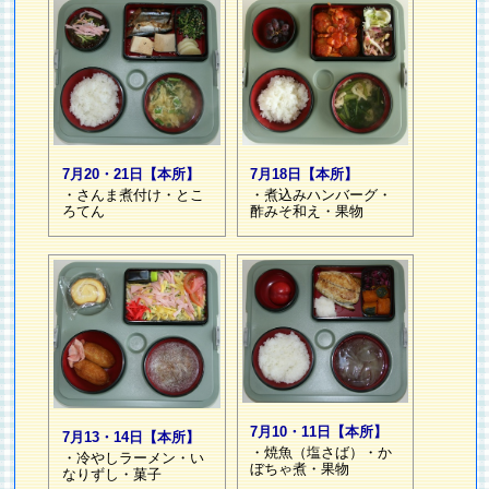
7月20・21日【本所】
7月18日【本所】
・さんま煮付け・とこ
・煮込みハンバーグ・
ろてん
酢みそ和え・果物
7月10・11日【本所】
7月13・14日【本所】
・焼魚（塩さば）・か
・冷やしラーメン・い
ぼちゃ煮・果物
なりずし・菓子