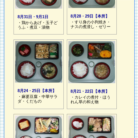
8月28・29日【本所】
8月31日・9月1日
・すり身の小判焼き・
・鶏からあげ・玉子ど
ナスの煮浸し・ゼリー
うふ・煮豆・漬物
8月24・25日【本所】
8月21・22日【本所】
・麻婆豆腐・中華サラ
・カレイの煮付・ほう
ダ・くだもの
れん草の和え物