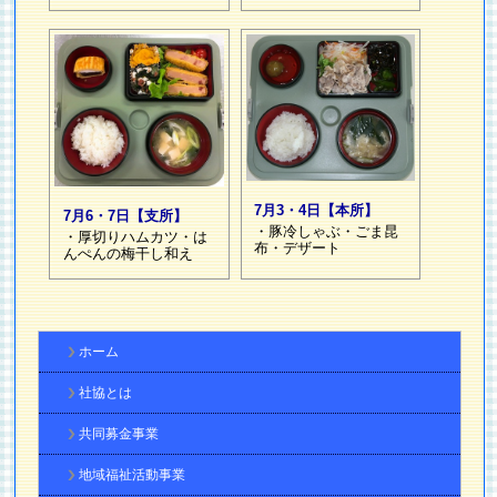
7月3・4日【本所】
7月6・7日【支所】
・豚冷しゃぶ・ごま昆
・厚切りハムカツ・は
布・デザート
んぺんの梅干し和え
ホーム
社協とは
共同募金事業
地域福祉活動事業