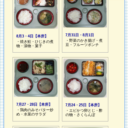
7月31日・8月1日
8月3・4日【本所】
・野菜のかき揚げ・煮
・焼き鮭・ひじきの煮
豆・フルーツポンチ
物・漬物・菓子
7月27・28日【本所】
7月24・25日【本所】
・鶏肉のみそバター炒
・エビかつ卵とじ・酢
め・水菜のサラダ
の物・さくらんぼ