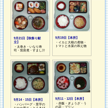
9月19日【本所】
9月21日【秋祭り献
立】
・イカと大根の煮物・
トマトと水菜の和え物
・太巻き・いなり寿
司・筑前煮・すまし汁
9月11・12日【本所】
9月14・15日【本所】
・赤飯・ぎょうざ・う
・ハンバーグ・里芋の
の花・プリン
おかか和え・とうきび