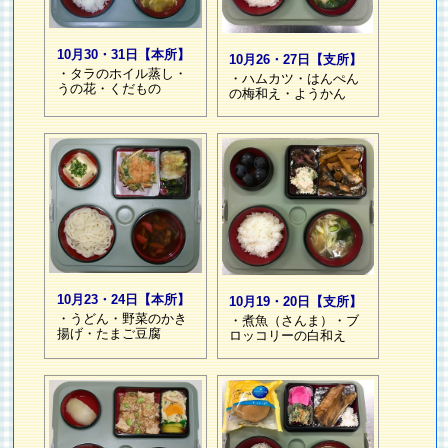
10月30・31日【本所】
10月26・27日【支所】
・タラのホイル蒸し・
・ハムカツ・はんぺん
うの花・くだもの
の梅和え・ようかん
10月23・24日【本所】
10月19・20日【支所】
・うどん・野菜のかき
・煮魚（さんま）・ブ
揚げ・たまご豆腐
ロッコリーの白和え