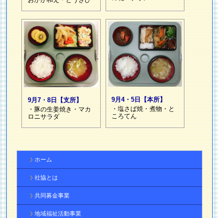
9月4・5日【本所】
9月7・8日【支所】
・塩さば焼・煮物・と
・豚の生姜焼き・マカ
ころてん
ロニサラダ
ホーム
社協とは
共同募金事業
地域福祉活動事業