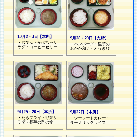
10月2・3日【本所】
9月28・29日【支所】
・おでん・かぼちゃサ
・ハンバーグ・里芋の
ラダ・コーヒーゼリー
おかか和え・とうきび
9月25・26日【本所】
9月22日【本所】
・たらフライ・野菜サ
・シーフードカレー・
ラダ・長芋の酢の物
ターメリックライス