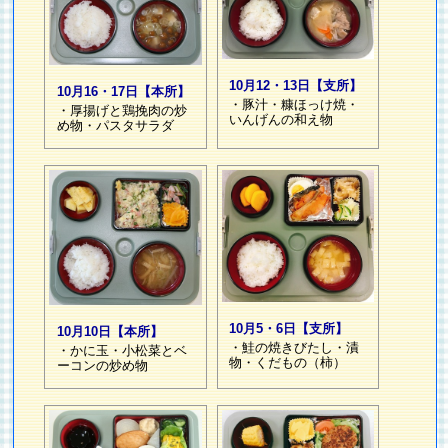
10月12・13日【支所】
10月16・17日【本所】
・豚汁・糠ほっけ焼・
・厚揚げと鶏挽肉の炒
いんげんの和え物
め物・パスタサラダ
10月5・6日【支所】
10月10日【本所】
・鮭の焼きびたし・漬
・かに玉・小松菜とベ
物・くだもの（柿）
ーコンの炒め物