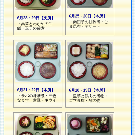
6月25・26日【本所】
6月28・29日【支所】
・肉団子の甘酢煮・ご
・高菜とわかめのご
ま昆布・デザート
飯・玉子の袋煮
6月21・22日【本所】
6月18・19日【本所】
・サバの味噌煮・三色
・里芋と鶏肉の煮物・
なます・煮豆・キウイ
ゴマ豆腐・酢の物