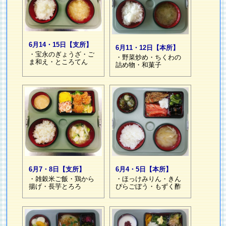
6月14・15日【支所】
6月11・12日【本所】
・宝永のぎょうざ・ご
・野菜炒め・ちくわの
ま和え・ところてん
詰め物・和菓子
6月7・8日【支所】
6月4・5日【本所】
・雑穀米ご飯・鶏から
・ほっけみりん・きん
揚げ・長芋とろろ
ぴらごぼう・もずく酢