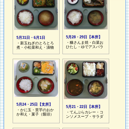
5月28・29日【本所】
5月31日・6月1日
・糠さんま焼・白菜お
・新玉ねぎのとろとろ
ひたし・ゆでアスパラ
煮・小松菜和え・漬物
5月24・25日【支所】
5月21・22日【本所】
・かに玉・里芋のおか
・てんぷらカレー・コ
か和え・菓子（饅頭）
ンソメスープ・サラダ