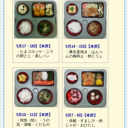
5月17・18日【本所】
5月14・15日【本所】
・たまコロッケ・ニラ
・豚生姜焼き・はんぺ
の卵とじ・蒸しパン
んの梅和え・卵とうふ
5月10・11日【本所】
5月7・8日【本所】
・焼魚（鮭）・うの
・赤飯・すまし汁・肉
花・漬物・くだもの
じゃが・おひたし