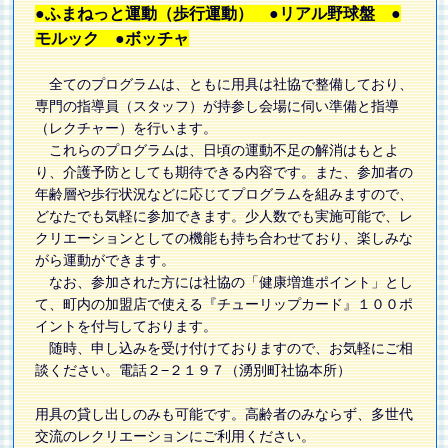
●ふまねっと運動（歩行運動） ●リアル野球盤 ●
モルック ●ボッチャ
全てのプログラムは、ともに用具は社協で整備しており、
専門の指導員（スタッフ）が持参し会場に伺い準備と指導
（レクチャー）を行います。
これらのプログラムは、日頃の運動不足の解消はもとよ
り、介護予防としても期待できる内容です。また、参加者の
年齢層や歩行状況などに応じてプログラムを組みますので、
どなたでも気軽に参加できます。少人数でも実施可能で、レ
クリエーションとしての機能も持ち合わせており、楽しみな
がら運動ができます。
なお、参加された方には社協の「健康増進ポイント」とし
て、町内の加盟店で使える『チューリップカード』１００ポ
イントを付与しております。
随時、申し込みを受け付けておりますので、お気軽にご相
談ください。電話２−２１９７（湧別町社協本所）
用具の貸し出しのみも可能です。高齢者のみならず、多世代
交流のレクリエーションにご利用ください。