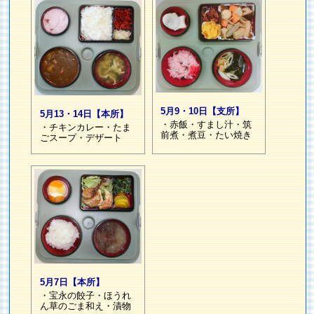
5月9・10日【支所】
5月13・14日【本所】
・赤飯・すまし汁・筑
・チキンカレー・たま
前煮・煮豆・たい焼き
ごスープ・デザート
5月7日【本所】
・宝永の餃子・ほうれ
ん草のごま和え・漬物