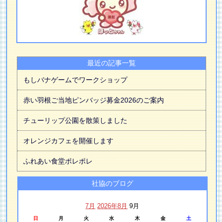
最近の記事一覧
もしバナゲームでワークショップ
赤い羽根ご当地ピンバッジ募金2026のご案内
チューリップ公園を散策しました
オレンジカフェを開催します
ふれあい食堂ポレポレ
社協のブログ
7月
2026年8月
9月
日
月
火
水
木
金
土