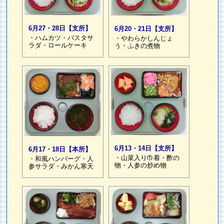
6月27・28日【支所】
6月20・21日【支所】
・ハムカツ・パスタサ
・やわらかしんじょ
ラダ・ロールケーキ
う・ふきの煮物
6月13・14日【支所】
6月17・18日【本所】
・山菜入り巾着・酢の
・和風ハンバーグ・人
物・人参の炒め物
参サラダ・みかん寒天