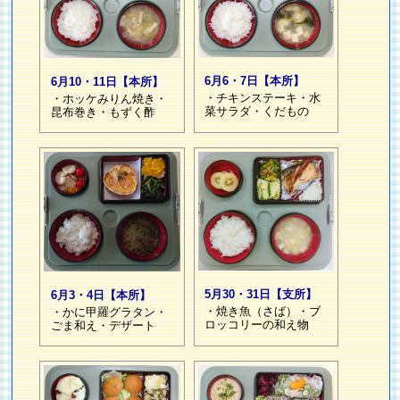
6月6・7日【本所】
6月10・11日【本所】
・チキンステーキ・水
・ホッケみりん焼き・
菜サラダ・くだもの
昆布巻き・もずく酢
5月30・31日【支所】
6月3・4日【本所】
・焼き魚（さば）・ブ
・かに甲羅グラタン・
ロッコリーの和え物
ごま和え・デザート