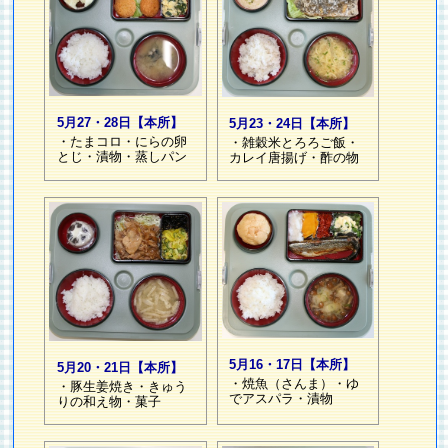
5月27・28日【本所】
5月23・24日【本所】
・たまコロ・にらの卵
・雑穀米とろろご飯・
とじ・漬物・蒸しパン
カレイ唐揚げ・酢の物
5月16・17日【本所】
5月20・21日【本所】
・焼魚（さんま）・ゆ
・豚生姜焼き・きゅう
でアスパラ・漬物
りの和え物・菓子