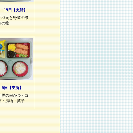
8・19日【支所】
手羽元と野菜の煮
酢の物
・5日【支所】
元豚の串かつ・ゴ
布・漬物・菓子