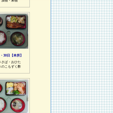
・漬物・果物
9・30日【本所】
きさば・おひた
きのこもずく酢