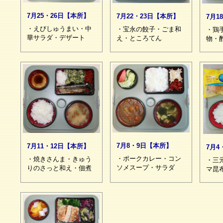
7月25・26日【本所】
7月22・23日【本所】
7月1
・えびしゅうまい・中
・宝永の餃子・ごま和
・鶏
華サラダ・デザート
え・ところてん
物・
7月8・9日【本所】
7月11・12日【本所】
7月4
・ポークカレー・コン
・焼きさんま・きゅう
・三
ソメスープ・サラダ
りのさっと和え・佃煮
マ昆