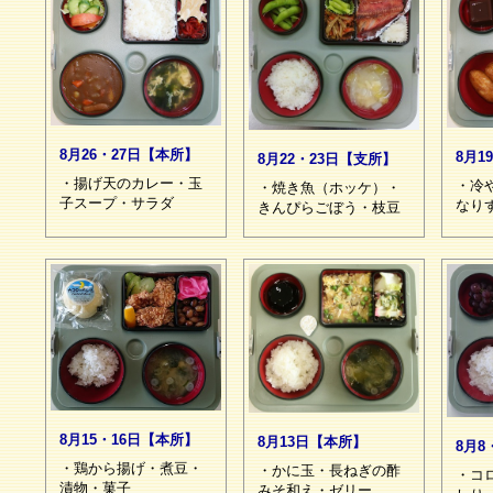
8月26・27日【本所】
8月1
8月22・23日【支所】
・揚げ天のカレー・玉
・冷
・焼き魚（ホッケ）・
子スープ・サラダ
なり
きんぴらごぼう・枝豆
8月15・16日【本所】
8月13日【本所】
8月8
・鶏から揚げ・煮豆・
・かに玉・長ねぎの酢
・コ
漬物・菓子
みそ和え・ゼリー