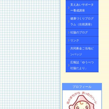
支えあいサポータ
ー養成講座
健康づくりプログ
ラム（出前講座）
社協のブログ
リンク
共同募金ご当地ピ
ンバッジ
広報誌「ゆうべつ
社協だより」
プロフィール