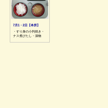
7月1・2日【本所】
・すり身の小判焼き・
ナス煮びたし・漬物