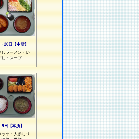
9・20日【本所】
やしラーメン・い
ずし・スープ
・9日【本所】
ロッケ・人参しり