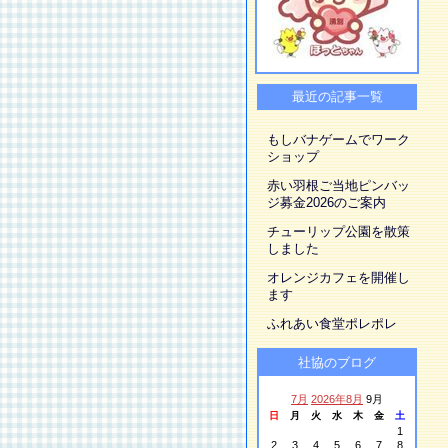
最近の記事一覧
もしバナゲームでワーク
ショップ
赤い羽根ご当地ピンバッ
ジ募金2026のご案内
チューリップ公園を散策
しました
オレンジカフェを開催し
ます
ふれあい食堂ポレポレ
社協のブログ
7月
2026年8月
9月
日
月
火
水
木
金
土
1
2
3
4
5
6
7
8