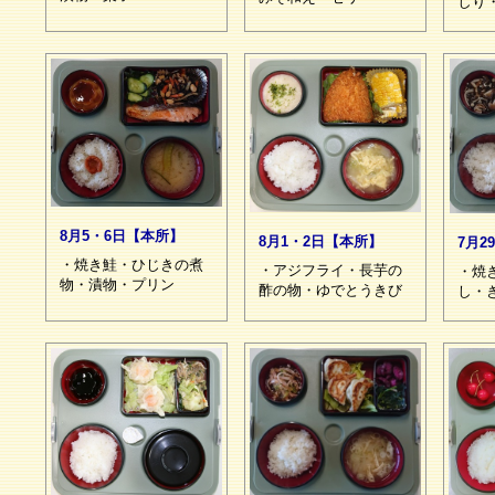
しり
8月5・6日【本所】
8月1・2日【本所】
7月2
・焼き鮭・ひじきの煮
・アジフライ・長芋の
・焼
物・漬物・プリン
酢の物・ゆでとうきび
し・