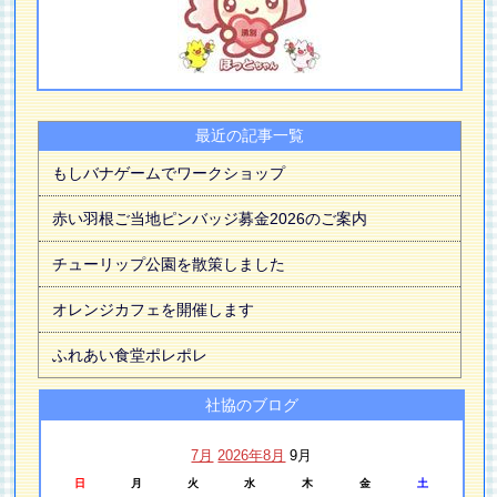
最近の記事一覧
もしバナゲームでワークショップ
赤い羽根ご当地ピンバッジ募金2026のご案内
チューリップ公園を散策しました
オレンジカフェを開催します
ふれあい食堂ポレポレ
社協のブログ
7月
2026年8月
9月
日
月
火
水
木
金
土