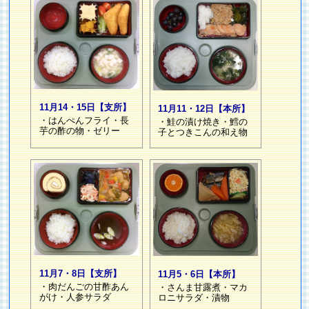
11月14・15日【支所】
11月11・12日【本所】
・はんぺんフライ・長
・鮭の漬け焼き・鱈の
芋の酢の物・ゼリー
子とつきこんの和え物
11月7・8日【支所】
11月5・6日【本所】
・肉だんごの甘酢あん
・さんま甘露煮・マカ
がけ・人参サラダ
ロニサラダ・漬物