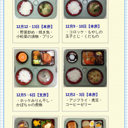
12月9・10日【本所】
12月12・13日【本所】
・コロッケ・もやしの
・野菜炒め・焼き魚・
玉子とじ・くだもの
小松菜の漬物・プリン
12月2・3日【本所】
12月5・6日【支所】
・アジフライ・煮豆・
・ホッケみりん干し・
コーヒーゼリー
かぼちゃの煮物