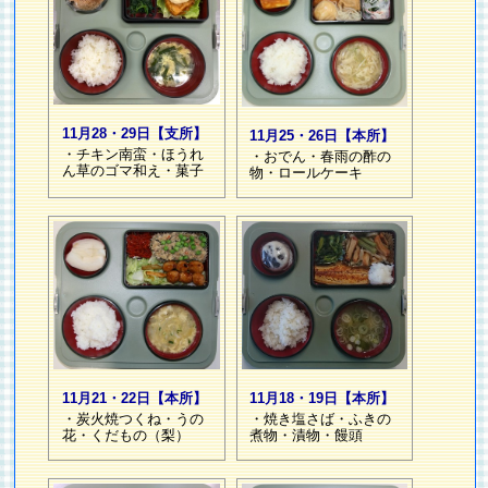
11月28・29日【支所】
11月25・26日【本所】
・チキン南蛮・ほうれ
・おでん・春雨の酢の
ん草のゴマ和え・菓子
物・ロールケーキ
11月21・22日【本所】
11月18・19日【本所】
・炭火焼つくね・うの
・焼き塩さば・ふきの
花・くだもの（梨）
煮物・漬物・饅頭