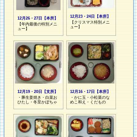
12月23・24日【本所】
12月26・27日【本所】
【クリスマス特別メニ
【年内最後の特別メニ
ュー】
ュー】
12月19・20日【支所】
12月16・17日【本所】
・豚生姜焼き・白菜お
・かに玉・小松菜のな
ひたし・冬至かぼちゃ
めこ和え・くだもの