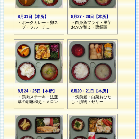
8月31日【本所】
8月27・28日【本所】
・ポークカレー・卵ス
・白身魚フライ・里芋
ープ・フルーチェ
おかか和え・栗饅頭
8月24・25日【本所】
8月20・21日【本所】
・鶏肉ステーキ・法蓮
・筑前煮・白菜おひた
草の胡麻和え・メロン
し・漬物・ゼリー