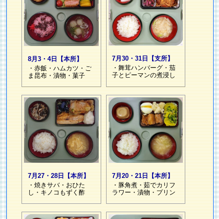
7月30・31日【支所】
8月3・4日【本所】
・舞茸ハンバーグ・茄
・赤飯・ハムカツ・ご
子とピーマンの煮浸し
ま昆布・漬物・菓子
7月27・28日【本所】
7月20・21日【本所】
・焼きサバ・おひた
・豚角煮・茹でカリフ
し・キノコもずく酢
ラワー・漬物・プリン