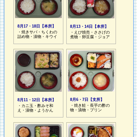
8月17・18日【本所】
8月13・14日【本所】
・焼きサバ・ちくわの
・えび焼売・ささげの
詰め物・漬物・キウイ
煮物・卵豆腐・ジョア
8月6・7日【支所】
8月11・12日【本所】
・焼き鮭・長芋の酢の
・カニ玉・酢みそ和
物・漬物・プリン
え・漬物・ようかん