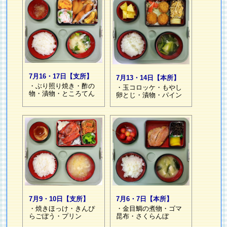
7月16・17日【支所】
7月13・14日【本所】
・ぶり照り焼き・酢の
・玉コロッケ・もやし
物・漬物・ところてん
卵とじ・漬物・パイン
7月6・7日【本所】
7月9・10日【支所】
・金目鯛の煮物・ゴマ
・焼きほっけ・きんぴ
昆布・さくらんぼ
らごぼう・プリン