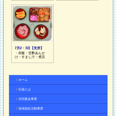
7月2・3日【支所】
・赤飯・甘酢あんか
け・すまし汁・煮豆
ホーム
社協とは
共同募金事業
地域福祉活動事業