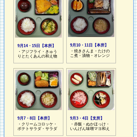
9月10・11日【本所】
9月14・15日【本所】
・焼きさんま・たけの
・アジフライ・きゅう
こ煮・漬物・オレンジ
りとたくあんの和え物
9月7・8日【本所】
9月3・4日【支所】
・クリームコロッケ・
・赤飯・ぬかほっけ・
ポテトサラダ・サラダ
いんげん味噌マヨ和え