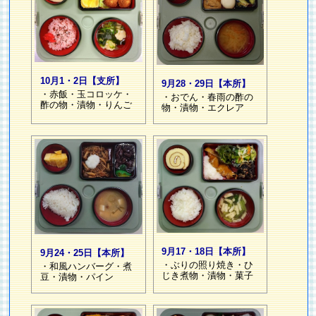
10月1・2日【支所】
9月28・29日【本所】
・赤飯・玉コロッケ・
・おでん・春雨の酢の
酢の物・漬物・りんご
物・漬物・エクレア
9月17・18日【本所】
9月24・25日【本所】
・ぶりの照り焼き・ひ
・和風ハンバーグ・煮
じき煮物・漬物・菓子
豆・漬物・パイン