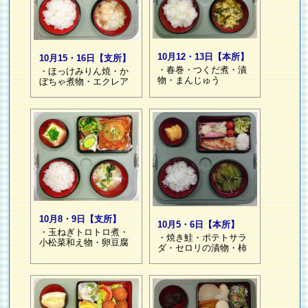
10月12・13日【本所】
10月15・16日【支所】
・春巻・つくだ煮・漬
・ほっけみりん焼・か
物・まんじゅう
ぼちゃ煮物・エクレア
10月8・9日【支所】
10月5・6日【本所】
・玉ねぎトロトロ煮・
・焼き鮭・ポテトサラ
小松菜和え物・卵豆腐
ダ・セロリの漬物・柿