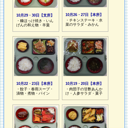
10月26・27日【本所】
10月29・30日【支所】
・チキンステーキ・水
・糠ほっけ焼き・いん
菜のサラダ・みかん
げんの和え物・羊羹
10月22・23日【本所】
10月19・20日【本所】
・餃子・春雨スープ・
・肉団子の甘酢あんか
漬物・煮物・パイン
け・人参サラダ・菓子